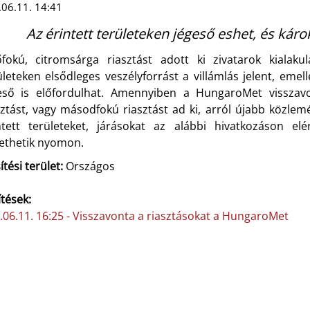
06.11. 14:41
Az érintett területeken jégeső eshet, és károk
őfokú, citromsárga riasztást adott ki zivatarok kialak
ületeken elsődleges veszélyforrást a villámlás jelent, eme
eső is előfordulhat. Amennyiben a HungaroMet visszavo
sztást, vagy másodfokú riasztást ad ki, arról újabb közle
ntett területeket, járásokat az alábbi hivatkozáson el
ethetik nyomon.
ítési terület:
Országos
ítések:
.06.11. 16:25 - Visszavonta a riasztásokat a HungaroMet