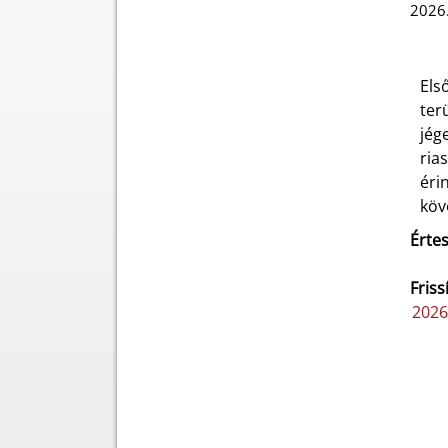
2026.
Els
ter
jég
ria
éri
köv
Értes
Friss
2026