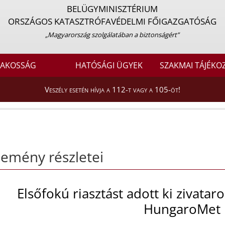
BELÜGYMINISZTÉRIUM
ORSZÁGOS KATASZTRÓFAVÉDELMI FŐIGAZGATÓSÁG
„Magyarország szolgálatában a biztonságért”
LAKOSSÁG
HATÓSÁGI ÜGYEK
SZAKMAI TÁJÉKO
Veszély esetén hívja a 112-t vagy a 105-öt!
emény részletei
Elsőfokú riasztást adott ki zivatar
HungaroMet