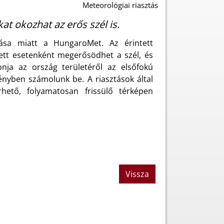
Meteorológiai riasztás
at okozhat az erős szél is.
ulása miatt a HungaroMet. Az érintett
llett esetenként megerősödhet a szél, és
nja az ország területéről az elsőfokú
ményben számolunk be. A riasztások által
érhető, folyamatosan frissülő térképen
Vissza