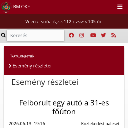
BM OKF
Veszély esetén hívja a 112-t vagy a 105-öt!
Esemény részletei
Tartalomjegyzék
Esemény részletei
Esemény részletei
Felborult egy autó a 31-es
főúton
2026.06.13. 19:16
Közlekedési baleset