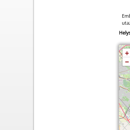
Emb
uta
Helys
+
−