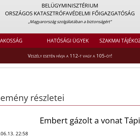
BELÜGYMINISZTÉRIUM
ORSZÁGOS KATASZTRÓFAVÉDELMI FŐIGAZGATÓSÁG
„Magyarország szolgálatában a biztonságért”
LAKOSSÁG
HATÓSÁGI ÜGYEK
SZAKMAI TÁJÉKO
Veszély esetén hívja a 112-t vagy a 105-öt!
emény részletei
Embert gázolt a vonat Táp
06.13. 22:58