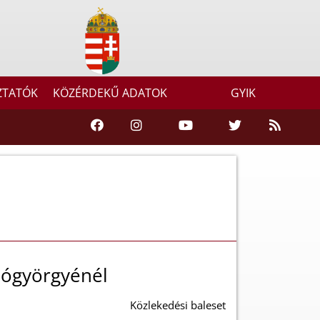
ZTATÓK
KÖZÉRDEKŰ ADATOK
GYIK
iógyörgyénél
Közlekedési baleset