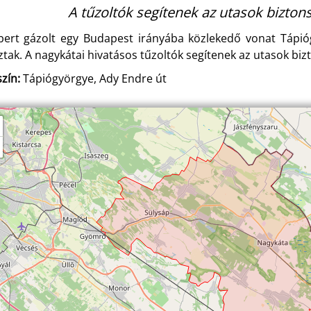
A tűzoltók segítenek az utasok bizton
ert gázolt egy Budapest irányába közlekedő vonat Tápió
ztak. A nagykátai hivatásos tűzoltók segítenek az utasok biz
zín:
Tápiógyörgye, Ady Endre út