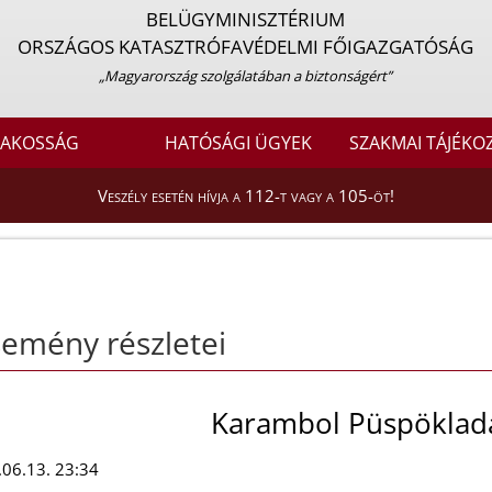
BELÜGYMINISZTÉRIUM
ORSZÁGOS KATASZTRÓFAVÉDELMI FŐIGAZGATÓSÁG
„Magyarország szolgálatában a biztonságért”
LAKOSSÁG
HATÓSÁGI ÜGYEK
SZAKMAI TÁJÉKO
Veszély esetén hívja a 112-t vagy a 105-öt!
emény részletei
Karambol Püspöklad
06.13. 23:34