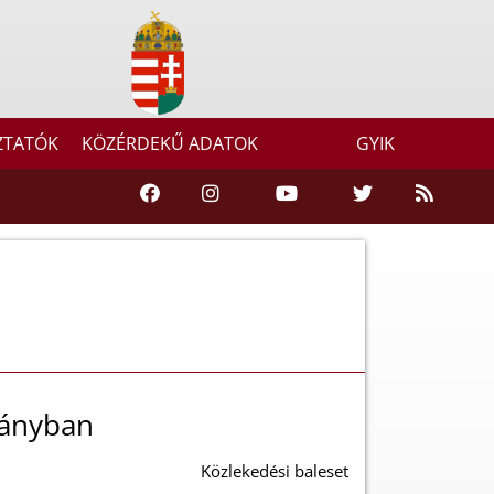
ZTATÓK
KÖZÉRDEKŰ ADATOK
GYIK
ányban
Közlekedési baleset