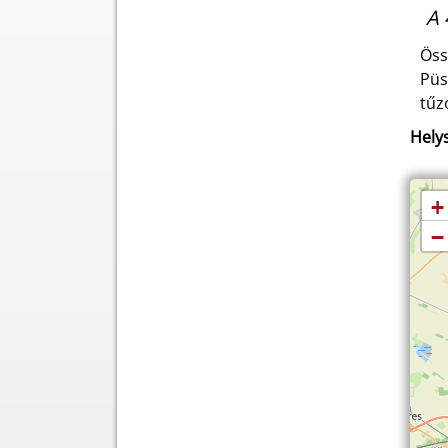
A 
Öss
Püs
tűz
Helys
+
−