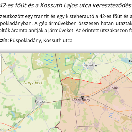
42-es főút és a Kossuth Lajos utca kereszteződés
zeütközött egy tranzit és egy kisteherautó a 42-es főút és
pökladányban. A gépjárművekben összesen hatan utaztak, ak
oltók áramtalanítják a járműveket. Az érintett útszakaszon f
zín:
Püspökladány, Kossuth utca