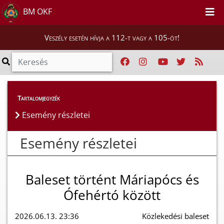
BM OKF
Veszély esetén hívja a 112-t vagy a 105-öt!
Esemény részletei
Tartalomjegyzék
Esemény részletei
Esemény részletei
Baleset történt Máriapócs és
Ófehértó között
2026.06.13. 23:36
Közlekedési baleset