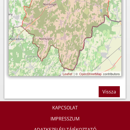
Leaflet
| ©
OpenStreetMap
contributors
Vissza
KAPCSOLAT
IMPRESSZUM
ADATKEZELÉSI TÁJÉKOZTATÓ