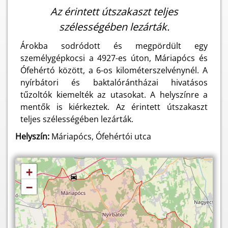
Az érintett útszakaszt teljes
szélességében lezárták.
Árokba sodródott és megpördült egy
személygépkocsi a 4927-es úton, Máriapócs és
Ófehértó között, a 6-os kilométerszelvénynél. A
nyírbátori és baktalórántházai hivatásos
tűzoltók kiemelték az utasokat. A helyszínre a
mentők is kiérkeztek. Az érintett útszakaszt
teljes szélességében lezárták.
Helyszín:
Máriapócs, Ófehértói utca
+
−