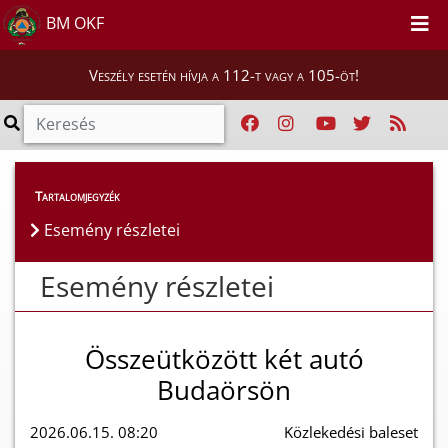
BM OKF
Veszély esetén hívja a 112-t vagy a 105-öt!
Esemény részletei
Tartalomjegyzék
Esemény részletei
Esemény részletei
Összeütközött két autó
Budaörsön
2026.06.15. 08:20
Közlekedési baleset