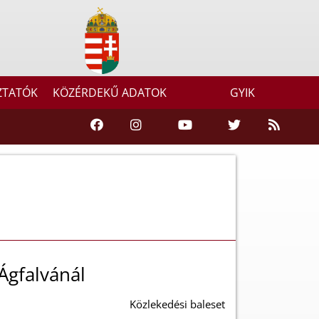
ZTATÓK
KÖZÉRDEKŰ ADATOK
GYIK
Ágfalvánál
Közlekedési baleset