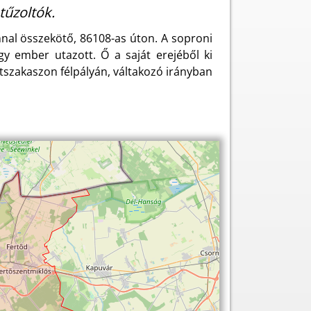
tűzoltók.
nnal összekötő, 86108-as úton. A soproni
gy ember utazott. Ő a saját erejéből ki
 útszakaszon félpályán, váltakozó irányban