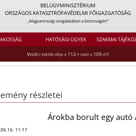
BELÜGYMINISZTÉRIUM
ORSZÁGOS KATASZTRÓFAVÉDELMI FŐIGAZGATÓSÁG
„Magyarország szolgálatában a biztonságért”
LAKOSSÁG
HATÓSÁGI ÜGYEK
SZAKMAI TÁJÉKO
Veszély esetén hívja a 112-t vagy a 105-öt!
emény részletei
Árokba borult egy autó 
06.16. 11:17