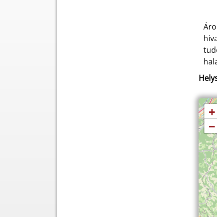
Áro
hiv
tud
hal
Helys
+
−