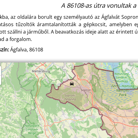
A 86108-as útra vonultak a 
kba, az oldalára borult egy személyautó az Ágfalvát Sopro
atásos tűzoltók áramtalanították a gépkocsit, amelyben e
ott szállni a járműből. A beavatkozás ideje alatt az érintett
ad a forgalom.
zín:
Ágfalva, 86108