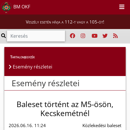
BM OKF
Veszély esetén hívja a 112-t vagy a 105-öt!
Esemény részletei
Tartalomjegyzék
Esemény részletei
Esemény részletei
Baleset történt az M5-ösön,
Kecskemétnél
2026.06.16. 11:24
Közlekedési baleset