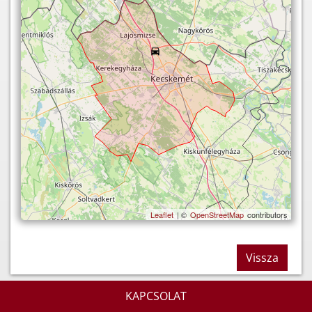
Leaflet
| ©
OpenStreetMap
contributors
Vissza
KAPCSOLAT