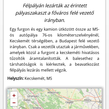
Félpályán lezárták az érintett
pályaszakaszt a főváros felé vezető
irányban.
Egy furgon és egy kamion ütközött össze az M5-
ös autópálya 76-os kilométerszelvényénél,
Kecskemét térségében, a Budapest felé vezető
irányban. Csak a vezetők utaztak a járművekben,
amelyek közül a furgont a kecskeméti hivatásos
tűzoltók áramtalanították. A balesethez a
társhatóságok is kiérkeztek, a beavatkozást
félpályás lezárás mellett végzik.
Helyszín:
Kecskemét, M5
+
−