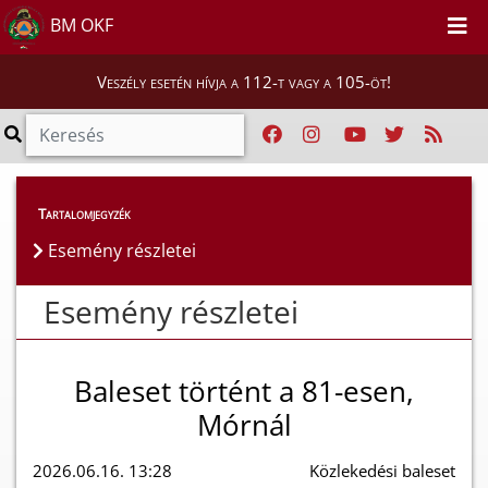
BM OKF
Veszély esetén hívja a 112-t vagy a 105-öt!
Esemény részletei
Tartalomjegyzék
Esemény részletei
Esemény részletei
Baleset történt a 81-esen,
Mórnál
2026.06.16. 13:28
Közlekedési baleset