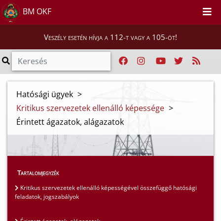
BM OKF
Veszély esetén hívja a 112-t vagy a 105-öt!
Hatósági ügyek
>
Kritikus szervezetek ellenálló képessége
>
Érintett ágazatok, alágazatok
Tartalomjegyzék
Kritikus szervezetek ellenálló képességével összefüggő hatósági
feladatok, jogszabályok