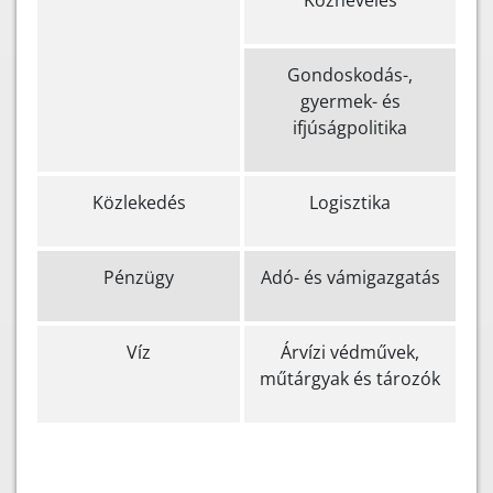
Köznevelés
Gondoskodás-,
gyermek- és
ifjúságpolitika
Közlekedés
Logisztika
Pénzügy
Adó- és vámigazgatás
Víz
Árvízi védművek,
műtárgyak és tározók