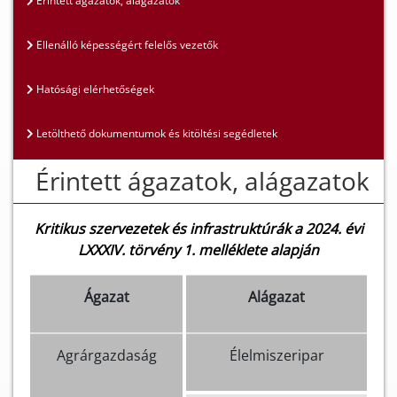
Érintett ágazatok, alágazatok
Ellenálló képességért felelős vezetők
Hatósági elérhetőségek
Letölthető dokumentumok és kitöltési segédletek
Érintett ágazatok, alágazatok
Kritikus szervezetek és infrastruktúrák a 2024. évi
LXXXIV. törvény 1. melléklete alapján
Ágazat
Alágazat
Agrárgazdaság
Élelmiszeripar