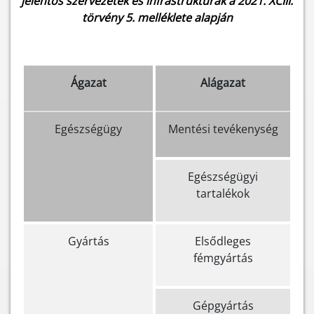
jelentős szervezetek és infrastruktúrák a 2021. XCIII.
törvény 5. melléklete alapján
Ágazat
Alágazat
Egészségügy
Mentési tevékenység
Egészségügyi
tartalékok
Gyártás
Elsődleges
fémgyártás
Gépgyártás