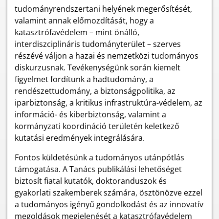
tudományrendszertani helyének megerősítését,
valamint annak előmozdítását, hogy a
katasztrófavédelem – mint önálló,
interdiszciplináris tudományterület – szerves
részévé váljon a hazai és nemzetközi tudományos
diskurzusnak. Tevékenységünk során kiemelt
figyelmet fordítunk a hadtudomány, a
rendészettudomány, a biztonságpolitika, az
iparbiztonság, a kritikus infrastruktúra-védelem, az
információ- és kiberbiztonság, valamint a
kormányzati koordináció területén keletkező
kutatási eredmények integrálására.
Fontos küldetésünk a tudományos utánpótlás
támogatása. A Tanács publikálási lehetőséget
biztosít fiatal kutatók, doktoranduszok és
gyakorlati szakemberek számára, ösztönözve ezzel
a tudományos igényű gondolkodást és az innovatív
megoldások megjelenését a katasztrófavédelem