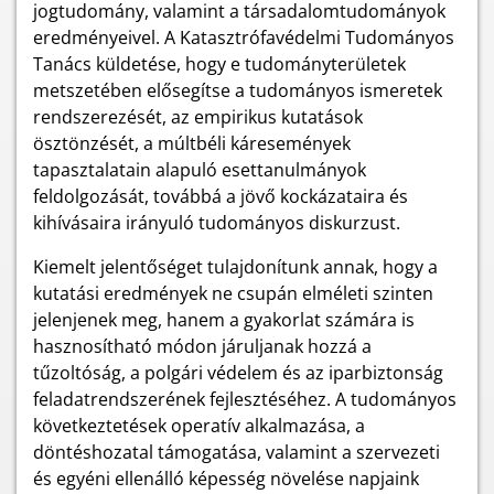
jogtudomány, valamint a társadalomtudományok
eredményeivel. A Katasztrófavédelmi Tudományos
Tanács küldetése, hogy e tudományterületek
metszetében elősegítse a tudományos ismeretek
rendszerezését, az empirikus kutatások
ösztönzését, a múltbéli káresemények
tapasztalatain alapuló esettanulmányok
feldolgozását, továbbá a jövő kockázataira és
kihívásaira irányuló tudományos diskurzust.
Kiemelt jelentőséget tulajdonítunk annak, hogy a
kutatási eredmények ne csupán elméleti szinten
jelenjenek meg, hanem a gyakorlat számára is
hasznosítható módon járuljanak hozzá a
tűzoltóság, a polgári védelem és az iparbiztonság
feladatrendszerének fejlesztéséhez. A tudományos
következtetések operatív alkalmazása, a
döntéshozatal támogatása, valamint a szervezeti
és egyéni ellenálló képesség növelése napjaink