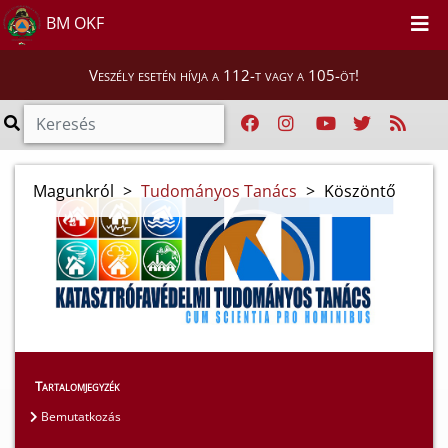
BM OKF
Veszély esetén hívja a 112-t vagy a 105-öt!
Magunkról
>
Tudományos Tanács
>
Köszöntő
Tartalomjegyzék
Bemutatkozás