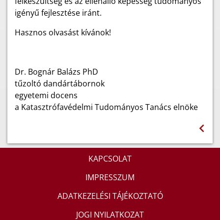
felkészültség és az ellenálló képesség tudományos
igényű fejlesztése iránt.
Hasznos olvasást kívánok!
Dr. Bognár Balázs PhD
tűzoltó dandártábornok
egyetemi docens
a Katasztrófavédelmi Tudományos Tanács elnöke
KAPCSOLAT
IMPRESSZUM
ADATKEZELÉSI TÁJÉKOZTATÓ
JOGI NYILATKOZAT