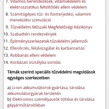
Villamos berendezések, villámvédelem és
elektrosztatikus feltöltődés elleni védelem
Számítógépes tűz- és füstterjedési, valamint
menekülési szimuláció
Tűzvédelmi Műszaki Megfelelőségi Kézikönyv
Szabadtéri rendezvények
Építményszerkezetek tűzvédelmi jellemzői
Ellenőrzés, felülvizsgálat és karbantartás
Robbanás elleni védelem
Kockázati osztályba sorolás
Témák szerinti speciális tűzvédelmi megoldások
egységes szerkezetben
a)
Li-ion akkumulátorok gyártása, tárolása
akkumulátorgyárak területén
b)
Elektromos személyautók töltése és tárolása
gépjárműtárolókban