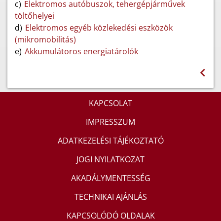
c)
Elektromos autóbuszok, tehergépjárművek
töltőhelyei
d)
Elektromos egyéb közlekedési eszközök
(mikromobilitás)
e)
Akkumulátoros energiatárolók
KAPCSOLAT
IMPRESSZUM
ADATKEZELÉSI TÁJÉKOZTATÓ
JOGI NYILATKOZAT
AKADÁLYMENTESSÉG
TECHNIKAI AJÁNLÁS
KAPCSOLÓDÓ OLDALAK