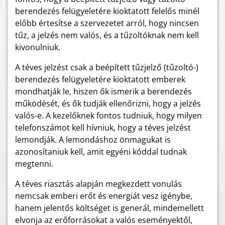
berendezés felügyeletére kioktatott felelős minél
előbb értesítse a szervezetet arról, hogy nincsen
tűz, a jelzés nem valós, és a tűzoltóknak nem kell
kivonulniuk.
A téves jelzést csak a beépített tűzjelző (tűzoltó-)
berendezés felügyeletére kioktatott emberek
mondhatják le, hiszen ők ismerik a berendezés
működését, és ők tudják ellenőrizni, hogy a jelzés
valós-e. A kezelőknek fontos tudniuk, hogy milyen
telefonszámot kell hívniuk, hogy a téves jelzést
lemondják. A lemondáshoz önmagukat is
azonosítaniuk kell, amit egyéni kóddal tudnak
megtenni.
A téves riasztás alapján megkezdett vonulás
nemcsak emberi erőt és energiát vesz igénybe,
hanem jelentős költséget is generál, mindemellett
elvonja az erőforrásokat a valós eseményektől,