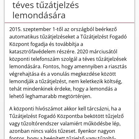
téves tűzátjelzés
lemondására
2015. szeptember 1-től az országból beérkező
automatikus tűzátjelzéseket a Tűzátjelzést Fogadó
Központ fogadja és továbbítja a
katasztrófavédelem részére. 2020 márciusától
központi telefonszám szolgál a téves tűzátjelzések
lemondására. Fontos, hogy amennyiben a riasztás
végrehajtása és a vonulás megkezdése között
lemondják a tűzátjelzést, nem keletkezik költség,
tehát mindenkinek érdeke, hogy a lemondás a
lehető leghamarabb megtörténjen.
A központi hívószámot akkor kell tárcsázni, ha a
Tűzátjelzést Fogadó Központba bekötött tűzjelző
vagy tűzoltórendszer valamiért működésbe lép,
azonban nincs valós tűzeset. Ilyenkor nagyon
fontos, hogy a beépített tűzjelző vagy tűzoltó-