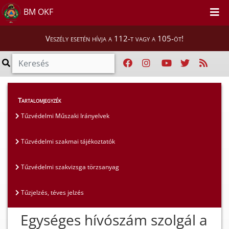
BM OKF
Veszély esetén hívja a 112-t vagy a 105-öt!
Szakmai tájékoztatók
>
Tűzvédelmi szakterület
Tartalomjegyzék
>
Tűzjelzés, téves jelzés
Tűzvédelmi Műszaki Irányelvek
Tűzvédelmi szakmai tájékoztatók
Tűzvédelmi szakvizsga törzsanyag
Tűzjelzés, téves jelzés
Egységes hívószám szolgál a