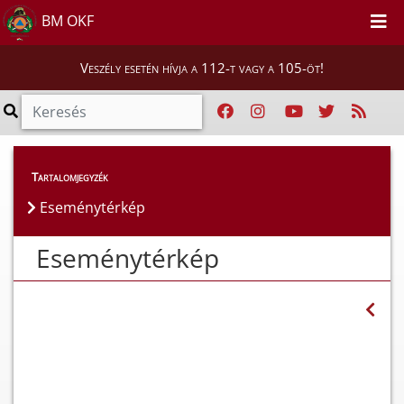
BM OKF
Veszély esetén hívja a 112-t vagy a 105-öt!
Híreink
>
Eseménytérkép
Tartalomjegyzék
Eseménytérkép
Eseménytérkép