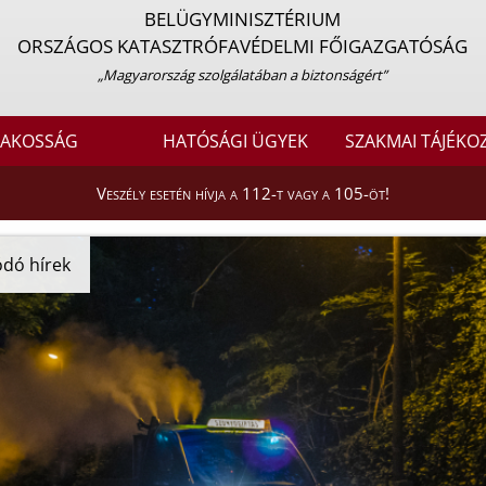
BELÜGYMINISZTÉRIUM
ORSZÁGOS KATASZTRÓFAVÉDELMI FŐIGAZGATÓSÁG
„Magyarország szolgálatában a biztonságért”
LAKOSSÁG
HATÓSÁGI ÜGYEK
SZAKMAI TÁJÉKO
Veszély esetén hívja a 112-t vagy a 105-öt!
dó hírek