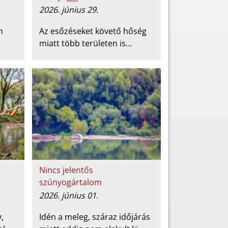
2026. június 29.
n
Az esőzéseket követő hőség
miatt több területen is…
Nincs jelentős
szúnyogártalom
2026. június 01.
,
Idén a meleg, száraz időjárás