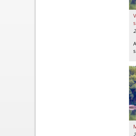
V
s
2
A
s
M
2