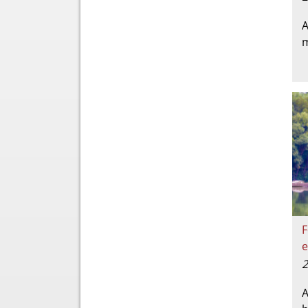
A
m
F
e
2
A