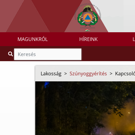
MAGUNKRÓL
HÍREINK
Lakosság
>
Szúnyoggyérítés
>
Kapcsoló