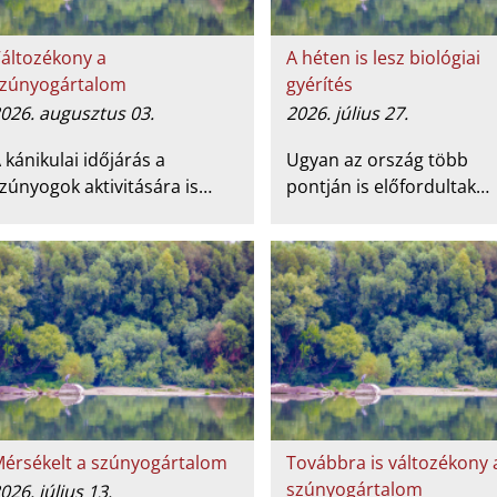
áltozékony a
A héten is lesz biológiai
zúnyogártalom
gyérítés
026. augusztus 03.
2026. július 27.
 kánikulai időjárás a
Ugyan az ország több
zúnyogok aktivitására is…
pontján is előfordultak…
érsékelt a szúnyogártalom
Továbbra is változékony 
szúnyogártalom
026. július 13.