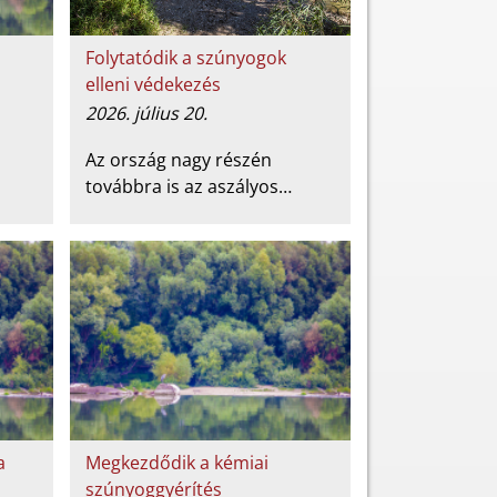
Folytatódik a szúnyogok
elleni védekezés
2026. július 20.
Az ország nagy részén
továbbra is az aszályos…
a
Megkezdődik a kémiai
szúnyoggyérítés