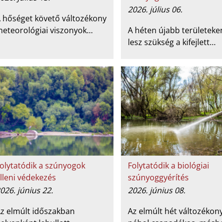
2026. július 06.
 hőséget követő változékony
eteorológiai viszonyok…
A héten újabb területeke
lesz szükség a kifejlett…
olytatódik a szúnyogok
Folytatódik a biológiai
lleni védekezés
szúnyoggyérítés
026. június 22.
2026. június 08.
z elmúlt időszakban
Az elmúlt hét változékony