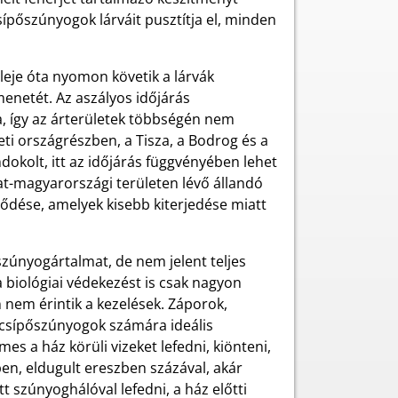
csípőszúnyogok lárváit pusztítja el, minden
leje óta nyomon követik a lárvák
menetét. Az aszályos időjárás
a, így az árterületek többségén nem
ti országrészben, a Tisza, a Bodrog és a
dokolt, itt az időjárás függvényében lehet
at-magyarországi területen lévő állandó
ődése, amelyek kisebb kiterjedése miatt
szúnyogártalmat, de nem jelent teljes
 biológiai védekezést is csak nagyon
 nem érintik a kezelések. Záporok,
a csípőszúnyogok számára ideális
s a ház körüli vizeket lefedni, kiönteni,
ben, eldugult ereszben százával, akár
t szúnyoghálóval lefedni, a ház előtti