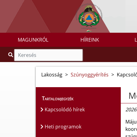
MAGUNKRÓL
HÍREINK
Lakosság
>
Szúnyoggyérítés
>
Kapcsoló
Me
Tartalomjegyzék
Kapcsolódó hírek
2026.
Máju
Heti programok
koord
szún