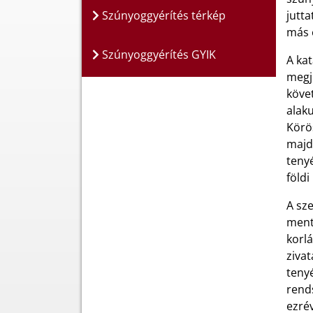
Szúnyoggyérítés térkép
jutta
más é
Szúnyoggyérítés GYIK
A ka
megje
követ
alaku
Körös
majd 
teny
földi
A sze
mente
korlá
zivat
tenyé
rends
ezrév