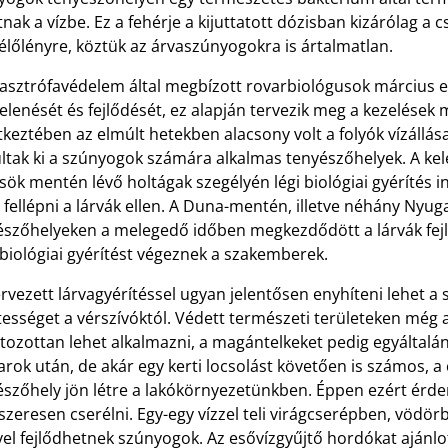
tnak a vízbe. Ez a fehérje a kijuttatott dózisban kizárólag a 
lőlényre, köztük az árvaszúnyogokra is ártalmatlan.
tasztrófavédelem által megbízott rovarbiológusok március e
lenését és fejlődését, ez alapján tervezik meg a kezelések 
keztében az elmúlt hetekben alacsony volt a folyók vízállás
ltak ki a szúnyogok számára alkalmas tenyészőhelyek. A kele
ök mentén lévő holtágak szegélyén légi biológiai gyérítés in
fellépni a lárvák ellen. A Duna-mentén, illetve néhány Nyug
észőhelyeken a melegedő időben megkezdődött a lárvák fejl
 biológiai gyérítést végeznek a szakemberek.
rvezett lárvagyérítéssel ugyan jelentősen enyhíteni lehet a 
sséget a vérszívóktól. Védett természeti területeken még a
tozottan lehet alkalmazni, a magántelkeket pedig egyáltalán
arok után, de akár egy kerti locsolást követően is számos, 
szőhely jön létre a lakókörnyezetünkben. Éppen ezért érdeme
zeresen cserélni. Egy-egy vízzel teli virágcserépben, vödör
el fejlődhetnek szúnyogok. Az esővízgyűjtő hordókat ajánlot