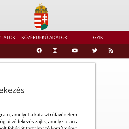
ZTATÓK
KÖZÉRDEKŰ ADATOK
GYIK
dekezés
gram, amelyet a katasztrófavédelem
lógiai védekezés zajlik, amely során a
elt fehérjét tartalmazó készítményt