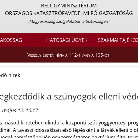
BELÜGYMINISZTÉRIUM
ORSZÁGOS KATASZTRÓFAVÉDELMI FŐIGAZGATÓSÁG
„Magyarország szolgálatában a biztonságért”
LAKOSSÁG
HATÓSÁGI ÜGYEK
SZAKMAI TÁJÉKO
Veszély esetén hívja a 112-t vagy a 105-öt!
dó hírek
gkezdődik a szúnyogok elleni vé
 május 12. 10:17
s második hetében elindul a központi szúnyoggyérítési pro
inál. A tavaszi időszakban első lépésként a lárvák elleni bio
yogok tenyészőhelyén egy természetes baktérium által term