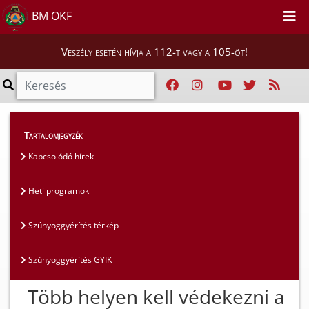
BM OKF
Veszély esetén hívja a 112-t vagy a 105-öt!
Lakosság
>
Szúnyoggyérítés
>
Kapcsolódó hírek
Tartalomjegyzék
Kapcsolódó hírek
Heti programok
Szúnyoggyérítés térkép
Szúnyoggyérítés GYIK
Több helyen kell védekezni a