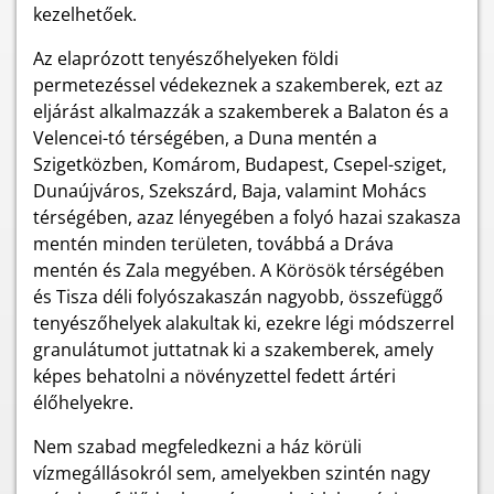
kezelhetőek.
Az elaprózott tenyészőhelyeken földi
permetezéssel védekeznek a szakemberek, ezt az
eljárást alkalmazzák a szakemberek a Balaton és a
Velencei-tó térségében, a Duna mentén a
Szigetközben, Komárom, Budapest, Csepel-sziget,
Dunaújváros, Szekszárd, Baja, valamint Mohács
térségében, azaz lényegében a folyó hazai szakasza
mentén minden területen, továbbá a Dráva
mentén és Zala megyében. A Körösök térségében
és Tisza déli folyószakaszán nagyobb, összefüggő
tenyészőhelyek alakultak ki, ezekre légi módszerrel
granulátumot juttatnak ki a szakemberek, amely
képes behatolni a növényzettel fedett ártéri
élőhelyekre.
Nem szabad megfeledkezni a ház körüli
vízmegállásokról sem, amelyekben szintén nagy