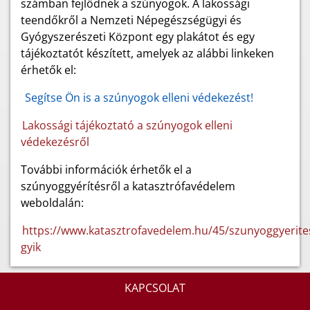
számban fejlődnek a szúnyogok. A lakossági
teendőkről a Nemzeti Népegészségügyi és
Gyógyszerészeti Központ egy plakátot és egy
tájékoztatót készített, amelyek az alábbi linkeken
érhetők el:
Segítse Ön is a szúnyogok elleni védekezést!
Lakossági tájékoztató a szúnyogok elleni
védekezésről
További információk érhetők el a
szúnyoggyérítésről a katasztrófavédelem
weboldalán:
https://www.katasztrofavedelem.hu/45/szunyoggyerite
gyik
KAPCSOLAT