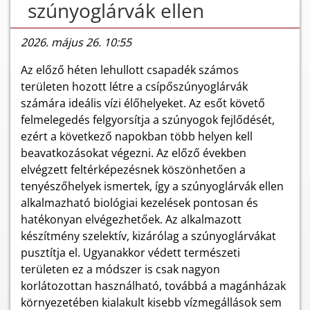
szúnyoglárvák ellen
2026. május 26. 10:55
Az előző héten lehullott csapadék számos
területen hozott létre a csípőszúnyoglárvák
számára ideális vízi élőhelyeket. Az esőt követő
felmelegedés felgyorsítja a szúnyogok fejlődését,
ezért a következő napokban több helyen kell
beavatkozásokat végezni. Az előző években
elvégzett feltérképezésnek köszönhetően a
tenyészőhelyek ismertek, így a szúnyoglárvák ellen
alkalmazható biológiai kezelések pontosan és
hatékonyan elvégezhetőek. Az alkalmazott
készítmény szelektív, kizárólag a szúnyoglárvákat
pusztítja el. Ugyanakkor védett természeti
területen ez a módszer is csak nagyon
korlátozottan használható, továbbá a magánházak
környezetében kialakult kisebb vízmegállások sem