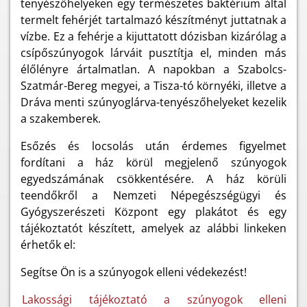
tenyészőhelyeken egy természetes baktérium által
termelt fehérjét tartalmazó készítményt juttatnak a
vízbe. Ez a fehérje a kijuttatott dózisban kizárólag a
csípőszúnyogok lárváit pusztítja el, minden más
élőlényre ártalmatlan. A napokban a Szabolcs-
Szatmár-Bereg megyei, a Tisza-tó környéki, illetve a
Dráva menti szúnyoglárva-tenyészőhelyeket kezelik
a szakemberek.
Esőzés és locsolás után érdemes figyelmet
fordítani a ház körül megjelenő szúnyogok
egyedszámának csökkentésére. A ház körüli
teendőkről a Nemzeti Népegészségügyi és
Gyógyszerészeti Központ egy plakátot és egy
tájékoztatót készített, amelyek az alábbi linkeken
érhetők el:
Segítse Ön is a szúnyogok elleni védekezést!
Lakossági tájékoztató a szúnyogok elleni