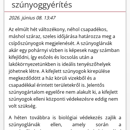
szúnyoggyérítés
2026. június 08. 13:47
Az elmúlt hét változékony, néhol csapadékos,
máshol száraz, szeles időjárása határozza meg a
csípőszúnyogok megjelenését. A szúnyoglárvák
akár egy pohárnyi vízben is képesek nagy számban
kifejlődni, így esőzés és locsolás után a
lakókörnyezetünkben is ideális tenyészőhelyek
jöhetnek létre. A kifejlett szúnyogok kirepülése
megkezdődött a ház körüli vizekből és a
csapadékkal érintett területekről is. Jelentős
szúnyogártalom egyelőre nem alakult ki, a kifejlett
szúnyogok elleni központi védekezésre eddig nem
volt szükség.
A héten továbbra is biológiai védekezés zajlik a
szúnyoglárvák ellen, amely során a