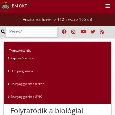
BM OKF
Veszély esetén hívja a 112-t vagy a 105-öt!
Lakosság
>
Szúnyoggyérítés
>
Kapcsolódó hírek
Tartalomjegyzék
Kapcsolódó hírek
Heti programok
Szúnyoggyérítés térkép
Szúnyoggyérítés GYIK
Folytatódik a biológiai