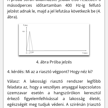
másodperces időtartamban 400 Hz-ig felfutó
jelzést adnak le, majd a jel lefutása következik be (4.
ábra).
4. ábra Próba jelzés
4. kérdés: Mi az a riasztó végpont? Hogy néz ki?
Válasz: A lakossági riasztó rendszer legfőbb
feladata az, hogy a veszélyes anyaggal kapcsolatos
üzemzavar esetén a hangszórókon keresztül
érkező figyelemfelhívással a lakosság életét,
egészségét meg tudjuk védeni. A szirénán (riasztó