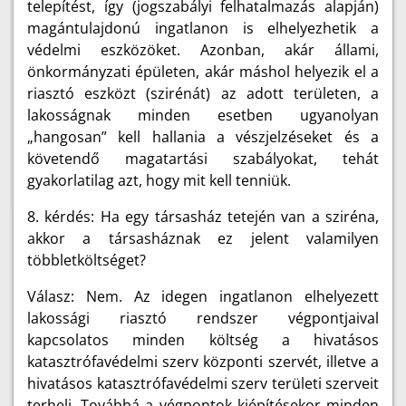
telepítést, így (jogszabályi felhatalmazás alapján)
magántulajdonú ingatlanon is elhelyezhetik a
védelmi eszközöket. Azonban, akár állami,
önkormányzati épületen, akár máshol helyezik el a
riasztó eszközt (szirénát) az adott területen, a
lakosságnak minden esetben ugyanolyan
„hangosan” kell hallania a vészjelzéseket és a
követendő magatartási szabályokat, tehát
gyakorlatilag azt, hogy mit kell tenniük.
8. kérdés: Ha egy társasház tetején van a sziréna,
akkor a társasháznak ez jelent valamilyen
többletköltséget?
Válasz: Nem. Az idegen ingatlanon elhelyezett
lakossági riasztó rendszer végpontjaival
kapcsolatos minden költség a hivatásos
katasztrófavédelmi szerv központi szervét, illetve a
hivatásos katasztrófavédelmi szerv területi szerveit
terheli. Továbbá a végpontok kiépítésekor minden