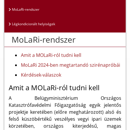
MoLaRi-rendszer
Légkondicionált helyiségek
MoLaRi-rendszer
Amit a MOLaRi-ról tudni kell
MoLaRi 2024-ben megtartandó szirénapróbái
Kérdések-válaszok
Amit a MOLaRi-ról tudni kell
A Belügyminisztérium Országos
Katasztrófavédelmi Főigazgatóság egyik jelentős
projektje keretében (előre meghatározott) alsó és
felső küszöbértékű veszélyes vegyi ipari üzemek
körzetében, országos kiterjedésű, magas