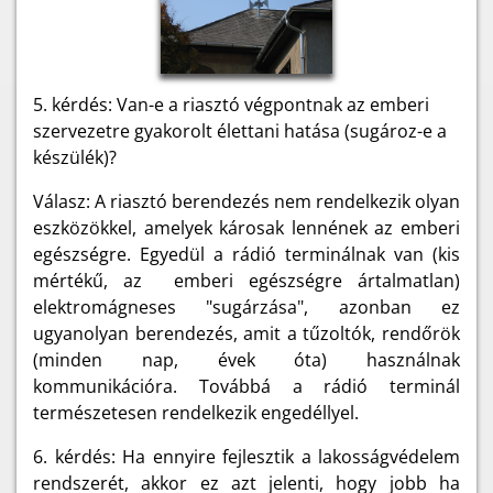
5. kérdés: Van-e a riasztó végpontnak az emberi
szervezetre gyakorolt élettani hatása (sugároz-e a
készülék)?
Válasz: A riasztó berendezés nem rendelkezik olyan
eszközökkel, amelyek károsak lennének az emberi
egészségre. Egyedül a rádió terminálnak van (kis
mértékű, az emberi egészségre ártalmatlan)
elektromágneses "sugárzása", azonban ez
ugyanolyan berendezés, amit a tűzoltók, rendőrök
(minden nap, évek óta) használnak
kommunikációra. Továbbá a rádió terminál
természetesen rendelkezik engedéllyel.
6. kérdés: Ha ennyire fejlesztik a lakosságvédelem
rendszerét, akkor ez azt jelenti, hogy jobb ha