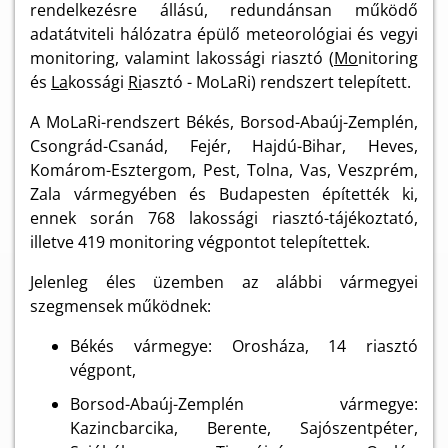
rendelkezésre állású, redundánsan működő
adatátviteli hálózatra épülő meteorológiai és vegyi
monitoring, valamint lakossági riasztó (
Mo
nitoring
és
La
kossági
Ri
asztó - MoLaRi) rendszert telepített.
A MoLaRi-rendszert Békés, Borsod-Abaúj-Zemplén,
Csongrád-Csanád, Fejér, Hajdú-Bihar, Heves,
Komárom-Esztergom, Pest, Tolna, Vas, Veszprém,
Zala vármegyében és Budapesten építették ki,
ennek során 768 lakossági riasztó-tájékoztató,
illetve 419 monitoring végpontot telepítettek.
Jelenleg éles üzemben az alábbi vármegyei
szegmensek működnek:
Békés vármegye: Orosháza, 14 riasztó
végpont,
Borsod-Abaúj-Zemplén vármegye:
Kazincbarcika, Berente, Sajószentpéter,