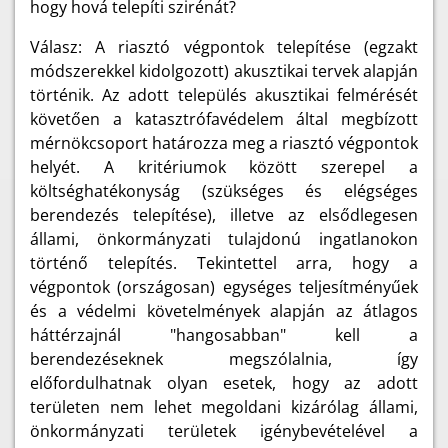
hogy hová telepíti szirénát?
Válasz: A riasztó végpontok telepítése (egzakt
módszerekkel kidolgozott) akusztikai tervek alapján
történik. Az adott település akusztikai felmérését
követően a katasztrófavédelem által megbízott
mérnökcsoport határozza meg a riasztó végpontok
helyét. A kritériumok között szerepel a
költséghatékonyság (szükséges és elégséges
berendezés telepítése), illetve az elsődlegesen
állami, önkormányzati tulajdonú ingatlanokon
történő telepítés. Tekintettel arra, hogy a
végpontok (országosan) egységes teljesítményűek
és a védelmi követelmények alapján az átlagos
háttérzajnál "hangosabban" kell a
berendezéseknek megszólalnia, így
előfordulhatnak olyan esetek, hogy az adott
területen nem lehet megoldani kizárólag állami,
önkormányzati területek igénybevételével a