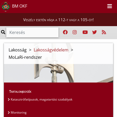
BM OKF
Veszély esetén hívja a 112-t vagy a 105-öt!
Lakosság
>
Lakosságvédelem
>
MoLaRi-rendszer
Tartalomjegyzék
Katasztrófatípusok, magatartási szabályok
Monitoring