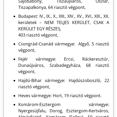
Sajóbábony, Tiszaújváros, Oszlár,
Tiszapalkonya, 64 riasztó végpont,
Budapest: IV., IX., X., XIII., XIV., XV., XVI., XIX., XX.
kerületek – NEM TELJES KERÜLET, CSAK A
KERÜLET EGY RÉSZE!),
403 riasztó végpont,
Csongrád-Csanád vármegye: Algyő, 5 riasztó
végpont,
Fejér vármegye: Ercsi, Ráckeresztúr,
Dunaújváros, Szabadegyháza, 68 riasztó
végpont,
Hajdú-Bihar vármegye: Hajdúszoboszló, 22
riasztó végpont,
Heves vármegye: Hort, 19 riasztó végpont.
Komárom-Esztergom vármegye:
Nyergesújfalu, Dorog, Esztergom-Kertváros,