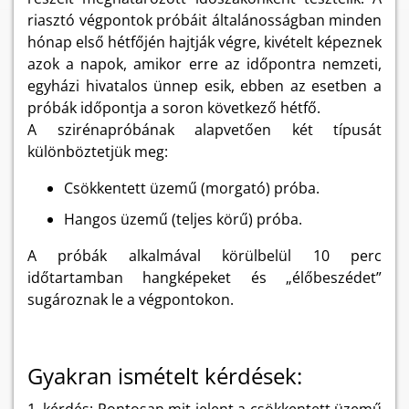
riasztó végpontok próbáit általánosságban minden
hónap első hétfőjén hajtják végre, kivételt képeznek
azok a napok, amikor erre az időpontra nemzeti,
egyházi hivatalos ünnep esik, ebben az esetben a
próbák időpontja a soron következő hétfő.
A szirénapróbának alapvetően két típusát
különböztetjük meg:
Csökkentett üzemű (morgató) próba.
Hangos üzemű (teljes körű) próba.
A próbák alkalmával körülbelül 10 perc
időtartamban hangképeket és „élőbeszédet”
sugároznak le a végpontokon.
Gyakran ismételt kérdések: