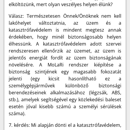
elköltözünk, mert olyan veszélyes helyen élünk?
Válasz: Természetesen Önnek/Önöknek nem kell
lakóhelyet változtatnia, az üzem és a
katasztrófavédelem is mindent megtesz annak
érdekében, hogy minél biztonságosabb helyen
élhessünk. A katasztrófavédelem adott szervei
rendszeresen ellenőrzik az üzemet, az üzem is
jelentős energiát fordít az üzem biztonságának
növelésére. A MoLaRi rendszer kiépítése a
biztonság szintjének egy magasabb fokozatát
jelenti (egy kicsit hasonlítható ez a
személygépjárművek különböző biztonsági
berendezéseinek alkalmazásához (légzsák, ABS,
stb.), amelyek segítségével egy közlekedési baleset
esetén jóval kisebb számú a személyi sérülések
száma).
7. kérdés: Mi alapján dönti el a katasztrófavédelem,