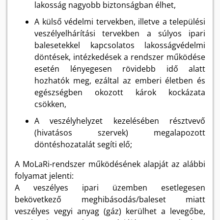
lakosság nagyobb biztonságban élhet,
A külső védelmi tervekben, illetve a települési
veszélyelhárítási tervekben a súlyos ipari
balesetekkel kapcsolatos lakosságvédelmi
döntések, intézkedések a rendszer működése
esetén lényegesen rövidebb idő alatt
hozhatók meg, ezáltal az emberi életben és
egészségben okozott károk kockázata
csökken,
A veszélyhelyzet kezelésében résztvevő
(hivatásos szervek) megalapozott
döntéshozatalát segíti elő;
A MoLaRi-rendszer működésének alapját az alábbi
folyamat jelenti:
A veszélyes ipari üzemben esetlegesen
bekövetkező meghibásodás/baleset miatt
veszélyes vegyi anyag (gáz) kerülhet a levegőbe,