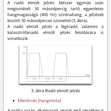
A riadó elmúlt jelzés: kétszer egymás után
megismételt 30 másodpercig tartó egyenletes
hangmagasságú (400 Hz) szirénahang, a jelzések
közötti 30 másodperces szünettel (3. ábra).
A riadó elmúlt jelzés a légiriadó, valamint a
katasztrófariadó elmúlt jelzés feloldására is
vonatkozik.
3. ábra Riadó elmúlt jelzés
Ellenőrzés (hangminta)
A próba során alkalmazott jelalak első részében 6