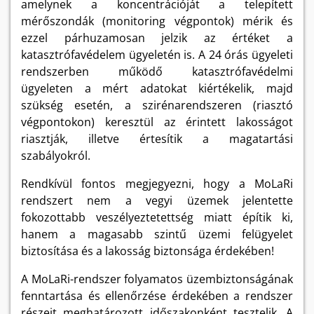
amelynek a koncentrációját a telepített
mérőszondák (monitoring végpontok) mérik és
ezzel párhuzamosan jelzik az értéket a
katasztrófavédelem ügyeletén is. A 24 órás ügyeleti
rendszerben működő katasztrófavédelmi
ügyeleten a mért adatokat kiértékelik, majd
szükség esetén, a szirénarendszeren (riasztó
végpontokon) keresztül az érintett lakosságot
riasztják, illetve értesítik a magatartási
szabályokról.
Rendkívül fontos megjegyezni, hogy a MoLaRi
rendszert nem a vegyi üzemek jelentette
fokozottabb veszélyeztetettség miatt építik ki,
hanem a magasabb szintű üzemi felügyelet
biztosítása és a lakosság biztonsága érdekében!
A MoLaRi-rendszer folyamatos üzembiztonságának
fenntartása és ellenőrzése érdekében a rendszer
részeit meghatározott időszakonként tesztelik. A