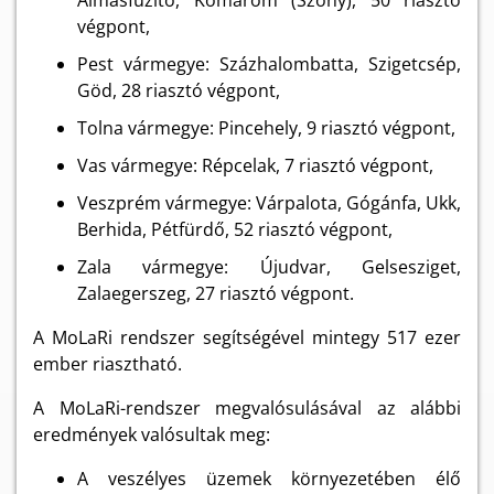
Almásfüzitő, Komárom (Szőny), 50 riasztó
végpont,
Pest vármegye: Százhalombatta, Szigetcsép,
Göd, 28 riasztó végpont,
Tolna vármegye: Pincehely, 9 riasztó végpont,
Vas vármegye: Répcelak, 7 riasztó végpont,
Veszprém vármegye: Várpalota, Gógánfa, Ukk,
Berhida, Pétfürdő, 52 riasztó végpont,
Zala vármegye: Újudvar, Gelsesziget,
Zalaegerszeg, 27 riasztó végpont.
A MoLaRi rendszer segítségével mintegy 517 ezer
ember riasztható.
A MoLaRi-rendszer megvalósulásával az alábbi
eredmények valósultak meg:
A veszélyes üzemek környezetében élő