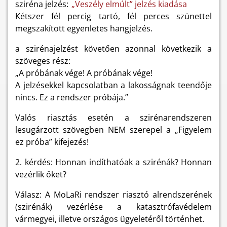
sziréna jelzés:
„Veszély elmúlt” jelzés kiadása
Kétszer fél percig tartó, fél perces szünettel
megszakított egyenletes hangjelzés.
a szirénajelzést követően azonnal következik a
szöveges rész:
„A próbának vége! A próbának vége!
A jelzésekkel kapcsolatban a lakosságnak teendője
nincs. Ez a rendszer próbája.”
Valós riasztás esetén a szirénarendszeren
lesugárzott szövegben NEM szerepel a „Figyelem
ez próba” kifejezés!
2. kérdés: Honnan indíthatóak a szirénák? Honnan
vezérlik őket?
Válasz: A MoLaRi rendszer riasztó alrendszerének
(szirénák) vezérlése a katasztrófavédelem
vármegyei, illetve országos ügyeletéről történhet.