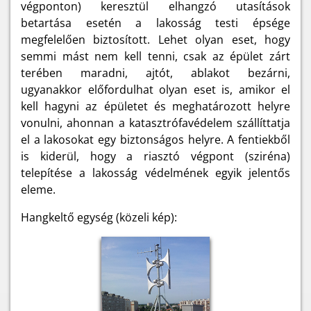
végponton) keresztül elhangzó utasítások
betartása esetén a lakosság testi épsége
megfelelően biztosított. Lehet olyan eset, hogy
semmi mást nem kell tenni, csak az épület zárt
terében maradni, ajtót, ablakot bezárni,
ugyanakkor előfordulhat olyan eset is, amikor el
kell hagyni az épületet és meghatározott helyre
vonulni, ahonnan a katasztrófavédelem szállíttatja
el a lakosokat egy biztonságos helyre. A fentiekből
is kiderül, hogy a riasztó végpont (sziréna)
telepítése a lakosság védelmének egyik jelentős
eleme.
Hangkeltő egység (közeli kép):