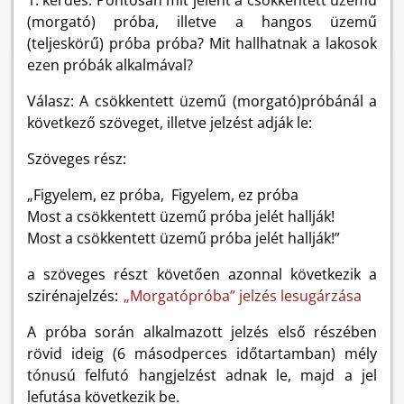
1. kérdés: Pontosan mit jelent a csökkentett üzemű
(morgató) próba, illetve a hangos üzemű
(teljeskörű) próba próba? Mit hallhatnak a lakosok
ezen próbák alkalmával?
Válasz: A csökkentett üzemű (morgató)próbánál a
következő szöveget, illetve jelzést adják le:
Szöveges rész:
„Figyelem, ez próba, Figyelem, ez próba
Most a csökkentett üzemű próba jelét hallják!
Most a csökkentett üzemű próba jelét hallják!”
a szöveges részt követően azonnal következik a
szirénajelzés:
„Morgatópróba” jelzés lesugárzása
A próba során alkalmazott jelzés első részében
rövid ideig (6 másodperces időtartamban) mély
tónusú felfutó hangjelzést adnak le, majd a jel
lefutása következik be.