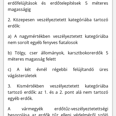
erdőfelújítások és erdőtelepítések 5 méteres
magasságig
2. Közepesen veszélyeztetett kategóriába tartozó
erdők:
a) A nagymértékben veszélyeztetett kategóriába
nem sorolt egyéb fenyves fiatalosok
b) Tölgy, cser állományok, karsztbokorerdők 5
méteres magasság felett
c) A két évnél régebbi felújítandó üres
vágásterületek
3. Kismértékben veszélyeztetett kategóriába
tartozó erdők: az 1. és a 2. pont alá nem tartozó
egyéb erdők.
A vármegyék erdőtűz-veszélyeztetettségi
besorolása az erdők tűz elleni védelméről szóló