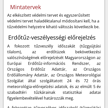
Mintatervek
Az elkészített védelmi tervet és egyszerűsített
védelmi tervet haladéktalanul módosítani kell, ha a
tűzvédelmi helyzetre kiható változás következik be.
Erdőtűz-veszélyességi előrejelzés
A fokozott tűzveszély időszakát (tűzgyújtási
tilalom), az erdőtüzek bekövetkezési
valószínűségének előrejelzését Magyarországon az
Európai Erdőtűz-információs Rendszer, az
Országos Erdőtűz Adattár, az Országos
Erdőállomány Adattár, az Országos Meteorológiai
Szolgálat által szolgáltatott 24 és 72 órás
meteorológia-előrejelzési adatok, és az elmúlt 5 év
szabadtéri tűzkárainak statisztikai adatai
figyelembevételével határozzák meg.
A fokozottan tűzveszélyes időszakról (tűzgyújtási