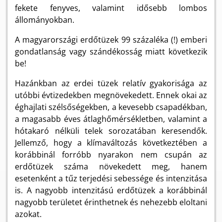
fekete fenyves, valamint idősebb lombos
állományokban.
A magyarországi erdőtüzek 99 százaléka (!) emberi
gondatlanság vagy szándékosság miatt következik
be!
Hazánkban az erdei tüzek relatív gyakorisága az
utóbbi évtizedekben megnövekedett. Ennek okai az
éghajlati szélsőségekben, a kevesebb csapadékban,
a magasabb éves átlaghőmérsékletben, valamint a
hótakaró nélküli telek sorozatában keresendők.
Jellemző, hogy a klímaváltozás következtében a
korábbinál forróbb nyarakon nem csupán az
erdőtüzek száma növekedett meg, hanem
esetenként a tűz terjedési sebessége és intenzitása
is. A nagyobb intenzitású erdőtüzek a korábbinál
nagyobb területet érinthetnek és nehezebb eloltani
azokat.