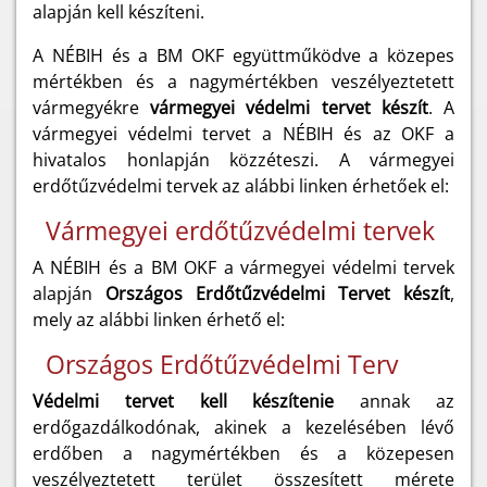
alapján kell készíteni.
A NÉBIH és a BM OKF együttműködve a közepes
mértékben és a nagymértékben veszélyeztetett
vármegyékre
vármegyei védelmi tervet készít
. A
vármegyei védelmi tervet a NÉBIH és az OKF a
hivatalos honlapján közzéteszi. A vármegyei
erdőtűzvédelmi tervek az alábbi linken érhetőek el:
Vármegyei erdőtűzvédelmi tervek
A NÉBIH és a BM OKF a vármegyei védelmi tervek
alapján
Országos Erdőtűzvédelmi Tervet készít
,
mely az alábbi linken érhető el:
Országos Erdőtűzvédelmi Terv
Védelmi tervet kell készítenie
annak az
erdőgazdálkodónak, akinek a kezelésében lévő
erdőben a nagymértékben és a közepesen
veszélyeztetett terület összesített mérete