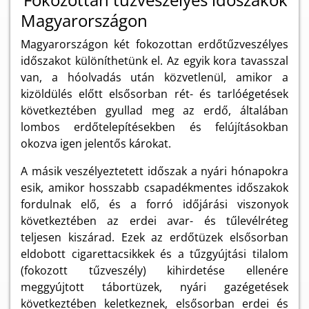
Magyarországon
Magyarországon két fokozottan erdőtűzveszélyes
időszakot különíthetünk el. Az egyik kora tavasszal
van, a hóolvadás után közvetlenül, amikor a
kizöldülés előtt elsősorban rét- és tarlóégetések
következtében gyullad meg az erdő, általában
lombos erdőtelepítésekben és felújításokban
okozva igen jelentős károkat.
A másik veszélyeztetett időszak a nyári hónapokra
esik, amikor hosszabb csapadékmentes időszakok
fordulnak elő, és a forró időjárási viszonyok
következtében az erdei avar- és tűlevélréteg
teljesen kiszárad. Ezek az erdőtüzek elsősorban
eldobott cigarettacsikkek és a tűzgyújtási tilalom
(fokozott tűzveszély) kihirdetése ellenére
meggyújtott tábortüzek, nyári gazégetések
következtében keletkeznek, elsősorban erdei és