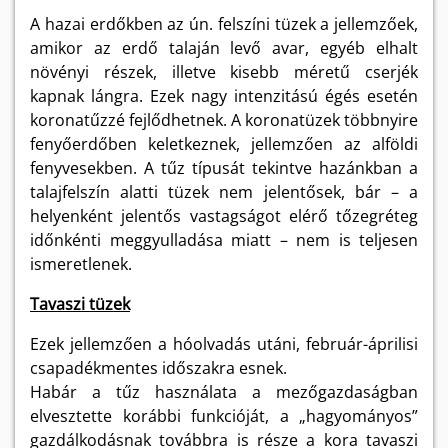
A hazai erdőkben az ún. felszíni tüzek a jellemzőek,
amikor az erdő talaján levő avar, egyéb elhalt
növényi részek, illetve kisebb méretű cserjék
kapnak lángra. Ezek nagy intenzitású égés esetén
koronatűzzé fejlődhetnek. A koronatüzek többnyire
fenyőerdőben keletkeznek, jellemzően az alföldi
fenyvesekben. A tűz típusát tekintve hazánkban a
talajfelszín alatti tüzek nem jelentősek, bár – a
helyenként jelentős vastagságot elérő tőzegréteg
időnkénti meggyulladása miatt – nem is teljesen
ismeretlenek.
Tavaszi tüzek
Ezek jellemzően a hóolvadás utáni, február-áprilisi
csapadékmentes időszakra esnek.
Habár a tűz használata a mezőgazdaságban
elvesztette korábbi funkcióját, a „hagyományos”
gazdálkodásnak továbbra is része a kora tavaszi