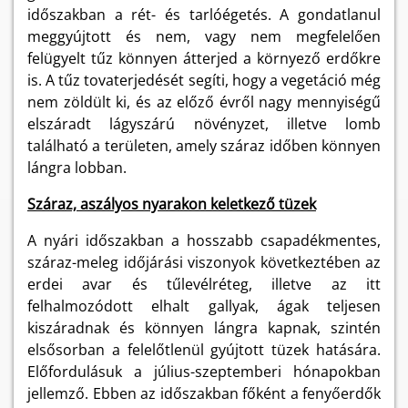
időszakban a rét- és tarlóégetés. A gondatlanul
meggyújtott és nem, vagy nem megfelelően
felügyelt tűz könnyen átterjed a környező erdőkre
is. A tűz tovaterjedését segíti, hogy a vegetáció még
nem zöldült ki, és az előző évről nagy mennyiségű
elszáradt lágyszárú növényzet, illetve lomb
található a területen, amely száraz időben könnyen
lángra lobban.
Száraz, aszályos nyarakon keletkező tüzek
A nyári időszakban a hosszabb csapadékmentes,
száraz-meleg időjárási viszonyok következtében az
erdei avar és tűlevélréteg, illetve az itt
felhalmozódott elhalt gallyak, ágak teljesen
kiszáradnak és könnyen lángra kapnak, szintén
elsősorban a felelőtlenül gyújtott tüzek hatására.
Előfordulásuk a július-szeptemberi hónapokban
jellemző. Ebben az időszakban főként a fenyőerdők