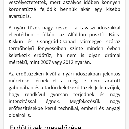
veszélyeztetettek, mert aszályos időben könnyen
koronatűzzé fejlődik bennük akár egy kisebb
avartűz is.
A nyári tüzek nagy része – a tavaszi időszakkal
ellentétben – főként az Alföldön pusztít. Bács-
Kiskun és Csongrád-Csanád vármegye száraz
termőhelyű fenyveseiben szinte minden évben
keletkezik erdőtűz, ha nem is olyan drámai
mértékű, mint 2007 vagy 2012 nyarán.
Az erdőtüzeken kívül a nyári időszakban jelentős
méreteket érnek el a még le nem aratott
gabonában és a tarlón keletkező tüzek. Jellemzőjük,
hogy rendkívül gyorsan terjednek és nagy
intenzitással égnek. Megfékezésűk nagy
erőfeszítésekbe kerül technikai, emberi és anyagi
oldalról is.
Erdőtüzek megelőzése