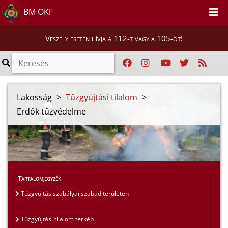
BM OKF
Veszély esetén hívja a 112-t vagy a 105-öt!
Lakosság
>
Tűzgyújtási tilalom
>
Erdők tűzvédelme
Tartalomjegyzék
Tűzgyújtás szabályai szabad területen
Tűzgyújtási tilalom térkép