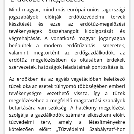
Mind magyar, mind más európai uniós tagországi
jogszabályok előírják erdőtűzvédelmi tervek
készítését és ezzel az erdőtűz-megelőzési
tevékenységek összehangolt kidolgozását és
végrehajtását. A vonatkozó magyar joganyagba
beépültek a modern erdőtűzoltási ismeretek,
valamint megtörtént az erdőgazdálkodók, az
erdőtűz megelőzésében és oltásában érdekelt
szervezetek, hatóságok feladatainak pontosítása is.
Az erdőkben és az egyéb vegetációban keletkező
tüzek oka az esetek túlnyomó többségében emberi
tevékenységre vezethető vissza, így a tüzek
megelőzéséhez a megfelelő magatartási szabályok
betartására van szükség. A hatékony megelőzést
szolgálja a gazdálkodók számára elkészíteni előírt
tűzvédelmi terv, amely a létesítményekre
kötelezően előírt „Tűzvédelmi Szabályzat”-hoz