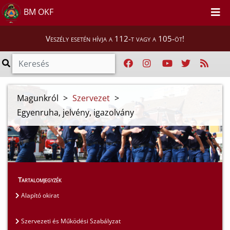
BM OKF
Veszély esetén hívja a 112-t vagy a 105-öt!
Magunkról
>
Szervezet
>
Egyenruha, jelvény, igazolvány
Tartalomjegyzék
Alapító okirat
Szervezeti és Működési Szabályzat