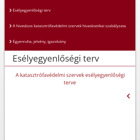
Esélyegyenlőségi terv
A hivatásos katasztrófavédelmi szervek hivatásetikai szabályzata
Egyenruha, jelvény, igazolvány
Esélyegyenlőségi terv
A katasztrófavédelmi szervek esélyegyenlőségi
terve