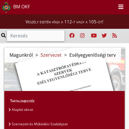
BM OKF
Veszély esetén hívja a 112-t vagy a 105-öt!
Magunkról
>
Szervezet
>
Esélyegyenlőségi terv
Tartalomjegyzék
Alapító okirat
Szervezeti és Működési Szabályzat