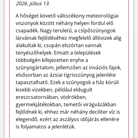
2026. július 13.
A hőséget követő változékony meteorológiai
viszonyok között néhány helyen fordul elő
csapadék. Nagy területű, a csípőszúnyogok
lárváinak fejlődéséhez megfelelő állóvizek alig
alakultak ki, csupán elszórtan vannak
tenyészőhelyek. Emiatt a települések
többségén kifejezetten enyhe a
szúnyogártalom, jellemzően az inváziós fajok,
elsősorban az ázsiai tigrisszúnyog jelenléte
tapasztalható. Ezek a szúnyogok a ház körüli
kisebb vizekben, például eldugult
ereszcsatornában, vödrökben,
gyermekjátékokban, temetői virágvázákban
fejlődnek ki, ehhez már néhány deciliter víz is
elegendő, ezért az aszályos időjárás ellenére
is folyamatos a jelenlétük.