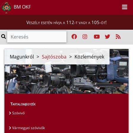
BM OKF
Veszély esetén hívja a 112-t vagy a 105-öt!
Magunkról
>
Sajtószoba
>
Közlemények
Tartalomjegyzék
Szóvivő
Vármegyei szóvivők