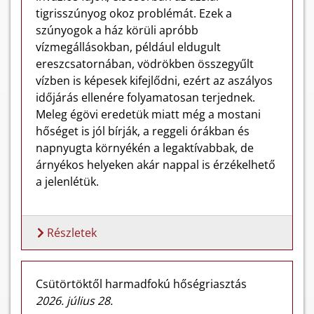
tigrisszúnyog okoz problémát. Ezek a
szúnyogok a ház körüli apróbb
vízmegállásokban, például eldugult
ereszcsatornában, vödrökben összegyűlt
vízben is képesek kifejlődni, ezért az aszályos
időjárás ellenére folyamatosan terjednek.
Meleg égövi eredetük miatt még a mostani
hőséget is jól bírják, a reggeli órákban és
napnyugta környékén a legaktívabbak, de
árnyékos helyeken akár nappal is érzékelhető
a jelenlétük.
Részletek
Csütörtöktől harmadfokú hőségriasztás
2026. július 28.