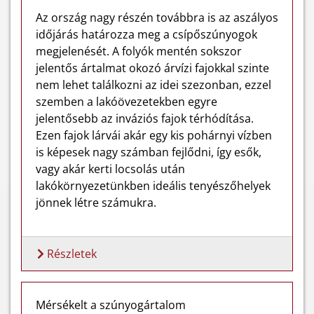
Az ország nagy részén továbbra is az aszályos
időjárás határozza meg a csípőszúnyogok
megjelenését. A folyók mentén sokszor
jelentős ártalmat okozó árvízi fajokkal szinte
nem lehet találkozni az idei szezonban, ezzel
szemben a lakóövezetekben egyre
jelentősebb az inváziós fajok térhódítása.
Ezen fajok lárvái akár egy kis pohárnyi vízben
is képesek nagy számban fejlődni, így esők,
vagy akár kerti locsolás után
lakókörnyezetünkben ideális tenyészőhelyek
jönnek létre számukra.
Részletek
Mérsékelt a szúnyogártalom