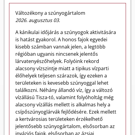
Változékony a szúnyogártalom
2026. augusztus 03.
A kánikulai időjárás a szúnyogok aktivitására
is hatást gyakorol. A honos fajok egyedei
kisebb számban vannak jelen, a legtöbb
régióban ugyanis nincsenek jelentős
lárvatenyészőhelyek. Folyóink rekord
alacsony vízszintje miatt a tipikus vízparti
élőhelyek teljesen szárazok, így ezeken a
területeken is kevesebb szúnyoggal lehet
találkozni. Néhány állandó víz, így a változó
vízállású Tisza-tó, valamint folyóholtág még
alacsony vízállás mellett is alkalmas hely a
csípőszúnyoglárvák fejlődésére. Ezek mellett
a kertvárosias területeken érzékelhető
jelentősebb szúnyogártalom, elsősorban az
inváziós fajok, elsősorban az ázsiai