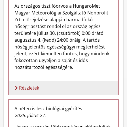
Az országos tisztifőorvos a HungaroMet
Magyar Meteorológiai Szolgáltató Nonprofit
Zrt. előrejelzése alapján harmadfokú
hőségriasztást rendel el az ország egész
területére július 30. (csütörtök) 0:00 órától
augusztus 4. (kedd) 24:00 óráig. A tartós
hőség jelentős egészségügyi megterhelést
jelent, ezért kiemelten fontos, hogy mindenki
fokozottan ügyeljen a saját és idős
hozzátartozói egészségére.
Részletek
A héten is lesz biológiai gyérítés
2026. július 27.
Ugyan az ország több pontján is előfordultak