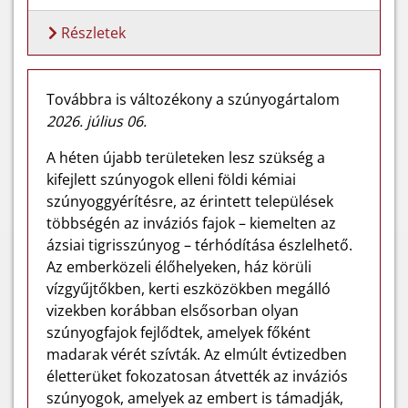
Részletek
Továbbra is változékony a szúnyogártalom
2026. július 06.
A héten újabb területeken lesz szükség a
kifejlett szúnyogok elleni földi kémiai
szúnyoggyérítésre, az érintett települések
többségén az inváziós fajok – kiemelten az
ázsiai tigrisszúnyog – térhódítása észlelhető.
Az emberközeli élőhelyeken, ház körüli
vízgyűjtőkben, kerti eszközökben megálló
vizekben korábban elsősorban olyan
szúnyogfajok fejlődtek, amelyek főként
madarak vérét szívták. Az elmúlt évtizedben
életterüket fokozatosan átvették az inváziós
szúnyogok, amelyek az embert is támadják,