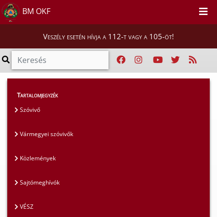
BM OKF
Veszély esetén hívja a 112-t vagy a 105-öt!
Magunkról
>
Sajtószoba
>
Közlemények
Tartalomjegyzék
Szóvivő
Vármegyei szóvivők
Közlemények
Sajtómeghívók
VÉSZ