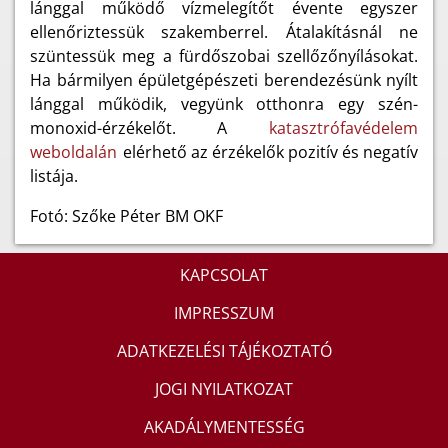
lánggal működő vízmelegítőt évente egyszer
ellenőriztessük szakemberrel. Átalakításnál ne
szüntessük meg a fürdőszobai szellőzőnyílásokat.
Ha bármilyen épületgépészeti berendezésünk nyílt
lánggal működik, vegyünk otthonra egy szén-
monoxid-érzékelőt. A
katasztrófavédelem
weboldalán
elérhető az érzékelők pozitív és negatív
listája.
Fotó: Szőke Péter BM OKF
KAPCSOLAT
IMPRESSZUM
ADATKEZELÉSI TÁJÉKOZTATÓ
JOGI NYILATKOZAT
AKADÁLYMENTESSÉG