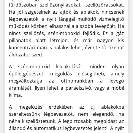
fürdőszobai szellőzőnyílásokat, szellőzőrácsokat.
Ha jól szigetelnek az ajtók és ablakok, nincsenek
légbevezetők, a nyílt lánggal működő vízmelegítő
működés közben elhasználja a szoba levegőjét. Ha
nincs szellőzés, szén-monoxid fejlődik. Ez a gáz
pillanatok alatt létrejön, és már nagyon kis
koncentrációban is halálos lehet, évente tíz-tizenöt
áldozatot szed.
A szén-monoxid kialakulását minden olyan
épületgépészeti megoldás elősegítheti, amely
megváltoztatja az otthonunkban a levegő
áramlását. Ilyen lehet a páraelszívó, vagy a mobil
klíma.
A megelőzés érdekében az új ablakokba
szereltessünk légbevezetőt, nem elegendő, ha
néha kiszellőztetünk. A legbiztosabb megoldást az
állandó és automatikus légbevezetés jelenti. A nyílt