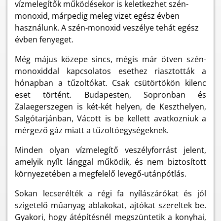
vízmelegítők működésekor is keletkezhet szén-
monoxid, márpedig meleg vizet egész évben
használunk. A szén-monoxid veszélye tehát egész
évben fenyeget.
Még május közepe sincs, mégis már ötven szén-
monoxiddal kapcsolatos esethez riasztották a
hónapban a tűzoltókat. Csak csütörtökön kilenc
eset történt. Budapesten, Sopronban és
Zalaegerszegen is két-két helyen, de Keszthelyen,
Salgótarjánban, Vácott is be kellett avatkozniuk a
mérgező gáz miatt a tűzoltóegységeknek.
Minden olyan vízmelegítő veszélyforrást jelent,
amelyik nyílt lánggal működik, és nem biztosított
környezetében a megfelelő levegő-utánpótlás.
Sokan lecserélték a régi fa nyílászárókat és jól
szigetelő műanyag ablakokat, ajtókat szereltek be.
Gyakori, hogy átépítésnél megszüntetik a konyhai,