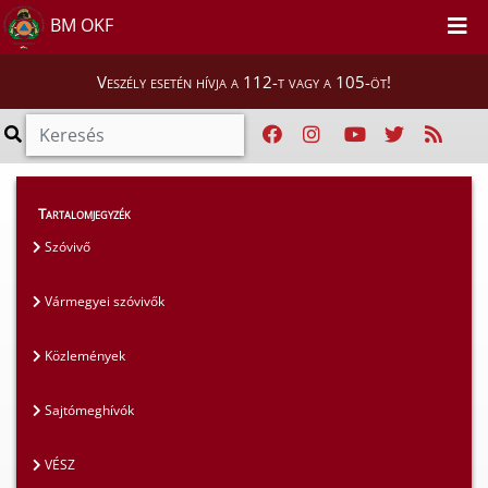
BM OKF
Veszély esetén hívja a 112-t vagy a 105-öt!
Magunkról
>
Sajtószoba
>
Közlemények
Tartalomjegyzék
Szóvivő
Vármegyei szóvivők
Közlemények
Sajtómeghívók
VÉSZ