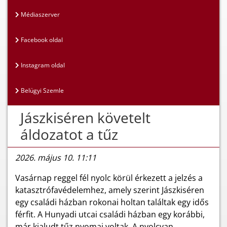
Médiaszerver
Facebook oldal
Instagram oldal
Belügyi Szemle
Jászkiséren követelt
áldozatot a tűz
2026. május 10. 11:11
Vasárnap reggel fél nyolc körül érkezett a jelzés a
katasztrófavédelemhez, amely szerint Jászkiséren
egy családi házban rokonai holtan találtak egy idős
férfit. A Hunyadi utcai családi házban egy korábbi,
már kialudt tűz nyomai voltak. A nyolcvan