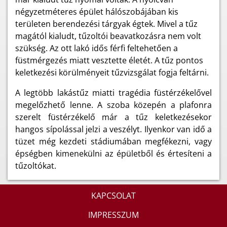
négyzetméteres épület hálószobájában kis
területen berendezési tárgyak égtek. Mivel a tűz
magától kialudt, tűzoltói beavatkozásra nem volt
szükség. Az ott lakó idős férfi feltehetően a
füstmérgezés miatt vesztette életét. A tűz pontos
keletkezési körülményeit tűzvizsgálat fogja feltárni.
A legtöbb lakástűz miatti tragédia füstérzékelővel
megelőzhető lenne. A szoba közepén a plafonra
szerelt füstérzékelő már a tűz keletkezésekor
hangos sípolással jelzi a veszélyt. Ilyenkor van idő a
tüzet még kezdeti stádiumában megfékezni, vagy
épségben kimenekülni az épületből és értesíteni a
tűzoltókat.
KAPCSOLAT
IMPRESSZUM