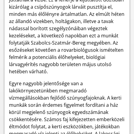
kizárólag a csípőszúnyogok lárváit pusztítja el,
minden más élőlényre ártalmatlan. Az elmúlt héten
az állandó vizekben, holtágakon, illetve a tavak
nádassal borított szegélyzónáiban végeztek
kezeléseket, a következő napokban ezt a munkát
folytatják Szabolcs-Szatmár-Bereg megyében. Az
esőzéseket követően a rovarbiológusok ismételten
felmérik a potenciális élőhelyeket, biológiai
lárvagyérítés nagyobb területen május utolsó
hetében várható.
Egyre nagyobb jelentősége van a
lakókörnyezetünkben megmaradó
vízmegállásokban fejlődő szúnyogfajoknak. A kerti
munkák során érdemes figyelmet fordítani a ház
körül megjelenő szúnyogok egyedszámának
csökkentésére. Számos faj kifejezetten emberközeli
éltmódot folytat, a kerti eszközökben, játékokban
megmaradó víz jelenti az élőhelyüket. A lakossági