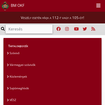
BM OKF
Veszély esetén hívja a 112-t vagy a 105-öt!
Magunkról
>
Sajtószoba
>
Közlemények
Tartalomjegyzék
Szóvivő
Vármegyei szóvivők
Közlemények
Sajtómeghívók
VÉSZ