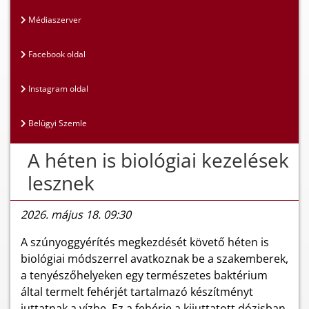
Médiaszerver
Facebook oldal
Instagram oldal
Belügyi Szemle
A héten is biológiai kezelések
lesznek
2026. május 18. 09:30
A szúnyoggyérítés megkezdését követő héten is
biológiai módszerrel avatkoznak be a szakemberek,
a tenyészőhelyeken egy természetes baktérium
által termelt fehérjét tartalmazó készítményt
juttatnak a vízbe. Ez a fehérje a kijuttatott dózisban