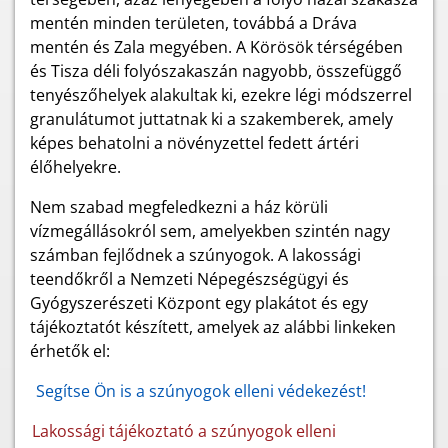
mentén minden területen, továbbá a Dráva
mentén és Zala megyében. A Körösök térségében
és Tisza déli folyószakaszán nagyobb, összefüggő
tenyészőhelyek alakultak ki, ezekre légi módszerrel
granulátumot juttatnak ki a szakemberek, amely
képes behatolni a növényzettel fedett ártéri
élőhelyekre.
Nem szabad megfeledkezni a ház körüli
vízmegállásokról sem, amelyekben szintén nagy
számban fejlődnek a szúnyogok. A lakossági
teendőkről a Nemzeti Népegészségügyi és
Gyógyszerészeti Központ egy plakátot és egy
tájékoztatót készített, amelyek az alábbi linkeken
érhetők el:
Segítse Ön is a szúnyogok elleni védekezést!
Lakossági tájékoztató a szúnyogok elleni