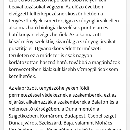
beavatkozásokat végezni. Az előző években
elvégzett feltérképezésnek köszönhetően a
tenyészőhelyek ismertek, így a szúnyoglárvák ellen
alkalmazható biológiai kezelések pontosan és
hatékonyan elvégezhetőek. Az alkalmazott
készítmény szelektív, kizárólag a szúnyoglárvákat
pusztítja el. Ugyanakkor védett természeti
területen ez a módszer is csak nagyon
korlátozottan használható, továbbá a magánházak
környezetében kialakult kisebb vízmegállások sem
kezelhetőek.
Az elaprózott tenyészőhelyeken földi
permetezéssel védekeznek a szakemberek, ezt az
eljárást alkalmazzák a szakemberek a Balaton és a
Velencei-tó térségében, a Duna mentén a
Szigetközben, Komárom, Budapest, Csepel-sziget,
Dunaújváros, Szekszárd, Baja, valamint Mohács
térségében, azaz lényegében a folyó hazai szakasza