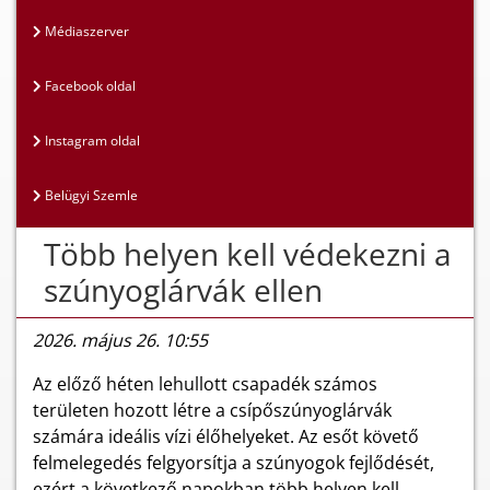
Médiaszerver
Facebook oldal
Instagram oldal
Belügyi Szemle
Több helyen kell védekezni a
szúnyoglárvák ellen
2026. május 26. 10:55
Az előző héten lehullott csapadék számos
területen hozott létre a csípőszúnyoglárvák
számára ideális vízi élőhelyeket. Az esőt követő
felmelegedés felgyorsítja a szúnyogok fejlődését,
ezért a következő napokban több helyen kell