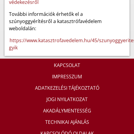
védekezésről
További információk érhetők el a
szúnyoggyérítésről a katasztrófavédelem
weboldalán:
https://www.katasztrofavedelem.hu/45/szunyoggyerite
gyik
KAPCSOLAT
IMPRESSZUM
ADATKEZELÉSI TÁJÉKOZTATÓ
JOGI NYILATKOZAT
AKADÁLYMENTESSÉG
TECHNIKAI AJÁNLÁS
KAPCSOLÓDÓ OLDALAK