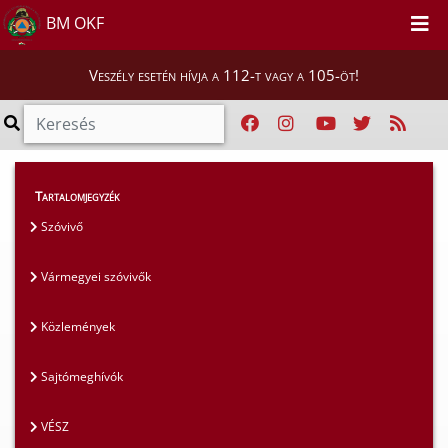
BM OKF
Veszély esetén hívja a 112-t vagy a 105-öt!
Magunkról
>
Sajtószoba
>
Közlemények
Tartalomjegyzék
Szóvivő
Vármegyei szóvivők
Közlemények
Sajtómeghívók
VÉSZ