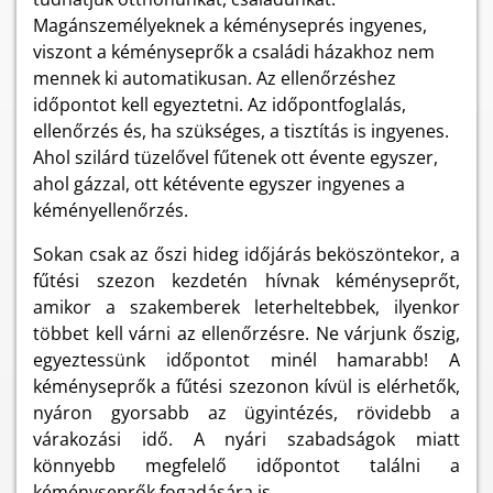
Magánszemélyeknek a kéményseprés ingyenes,
viszont a kéményseprők a családi házakhoz nem
mennek ki automatikusan. Az ellenőrzéshez
időpontot kell egyeztetni. Az időpontfoglalás,
ellenőrzés és, ha szükséges, a tisztítás is ingyenes.
Ahol szilárd tüzelővel fűtenek ott évente egyszer,
ahol gázzal, ott kétévente egyszer ingyenes a
kéményellenőrzés.
Sokan csak az őszi hideg időjárás beköszöntekor, a
fűtési szezon kezdetén hívnak kéményseprőt,
amikor a szakemberek leterheltebbek, ilyenkor
többet kell várni az ellenőrzésre. Ne várjunk őszig,
egyeztessünk időpontot minél hamarabb! A
kéményseprők a fűtési szezonon kívül is elérhetők,
nyáron gyorsabb az ügyintézés, rövidebb a
várakozási idő. A nyári szabadságok miatt
könnyebb megfelelő időpontot találni a
kéményseprők fogadására is.