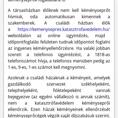
A társasházban élőknek nem kell kéményseprőt
hívniuk, oda automatikusan kimennek a
szakemberek. A családi házban élők
a
https://kemenysepres.katasztrofavedelem.hu/
weboldalon az online ügyintézés, majd
időpontfoglalás felületen tudnak időpontot foglalni
az ingyenes kéményellenőrzésre. Ha valaki jobban
szereti a telefonos ügyintézést, a 1818-as
telefonszámot hívja, a telefonos menüben pedig az
1-es, 9-es, 1-es számot kell megnyomni.
Azoknak a családi házaknak a kéményeit, amelyek
gazdálkodó szervezet székhelyeként,
telephelyeként, fióktelepeként vannak
bejegyezve (az egyéni vállalkozó is annak számít),
nem a katasztrófavédelem kéményseprői
ellenőrzik. Ezen házak kéményeinek ellenőrzését
kéményseprőcégek végzik saját díjszabásuk szerint.