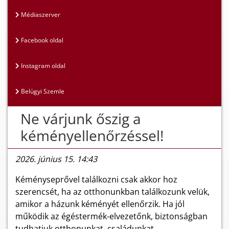
Médiaszerver
Facebook oldal
Instagram oldal
Belügyi Szemle
Ne várjunk őszig a
kéményellenőrzéssel!
2026. június 15. 14:43
Kéményseprővel találkozni csak akkor hoz
szerencsét, ha az otthonunkban találkozunk velük,
amikor a házunk kéményét ellenőrzik. Ha jól
működik az égéstermék-elvezetőnk, biztonságban
tudhatjuk otthonunkat, családunkat.