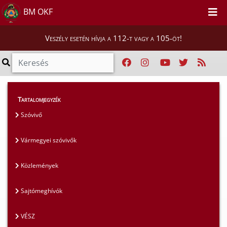
BM OKF
Veszély esetén hívja a 112-t vagy a 105-öt!
Magunkról
>
Sajtószoba
>
Közlemények
Tartalomjegyzék
Szóvivő
Vármegyei szóvivők
Közlemények
Sajtómeghívók
VÉSZ