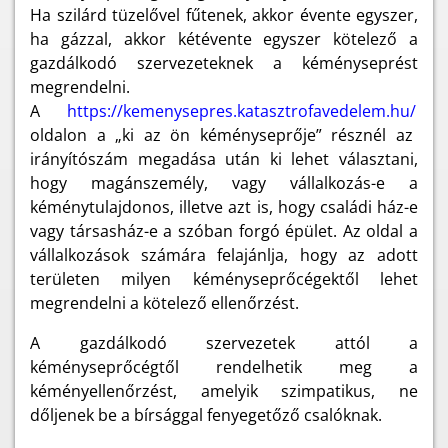
Ha szilárd tüzelővel fűtenek, akkor évente egyszer,
ha gázzal, akkor kétévente egyszer kötelező a
gazdálkodó szervezeteknek a kéményseprést
megrendelni.
A
https://kemenysepres.katasztrofavedelem.hu/
oldalon
a „ki az ön kéményseprője” résznél az
irányítószám megadása után ki lehet választani,
hogy magánszemély, vagy vállalkozás-e a
kéménytulajdonos, illetve azt is, hogy családi ház-e
vagy társasház-e a szóban forgó épület. Az oldal a
vállalkozások számára felajánlja, hogy az adott
területen milyen kéményseprőcégektől lehet
megrendelni a kötelező ellenőrzést.
A gazdálkodó szervezetek attól a
kéményseprőcégtől rendelhetik meg a
kéményellenőrzést, amelyik szimpatikus, ne
dőljenek be a bírsággal fenyegetőző csalóknak.