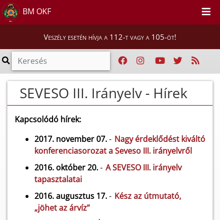
BM OKF
Veszély esetén hívja a 112-t vagy a 105-öt!
SEVESO III. Irányelv - Hírek
Kapcsolódó hírek:
2017. november 07.
-
Nagy érdeklődést kiváltó
konferenciasorozat a Seveso III. irányelvről
2016. október 20.
-
A SEVESO III. irányelv
tapasztalatai
2016. augusztus 17.
-
Kész az útmutató,
„jöhet az árvíz”