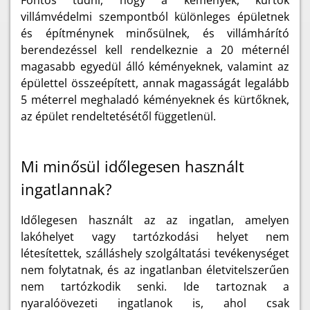
Fontos tudni, hogy a kémények, kürtők
villámvédelmi szempontból különleges épületnek
és építménynek minősülnek, és villámhárító
berendezéssel kell rendelkeznie a 20 méternél
magasabb egyedül álló kéményeknek, valamint az
épülettel összeépített, annak magasságát legalább
5 méterrel meghaladó kéményeknek és kürtőknek,
az épület rendeltetésétől függetlenül.
Mi minősül időlegesen használt
ingatlannak?
Időlegesen használt az az ingatlan, amelyen
lakóhelyet vagy tartózkodási helyet nem
létesítettek, szálláshely szolgáltatási tevékenységet
nem folytatnak, és az ingatlanban életvitelszerűen
nem tartózkodik senki. Ide tartoznak a
nyaralóövezeti ingatlanok is, ahol csak