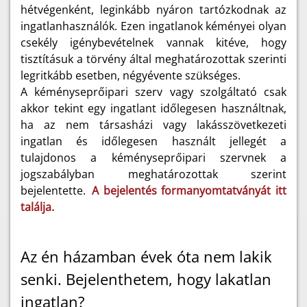
hétvégenként, leginkább nyáron tartózkodnak az
ingatlanhasználók. Ezen ingatlanok kéményei olyan
csekély igénybevételnek vannak kitéve, hogy
tisztításuk a törvény által meghatározottak szerinti
legritkább esetben, négyévente szükséges.
A kéményseprőipari szerv vagy szolgáltató csak
akkor tekint egy ingatlant időlegesen használtnak,
ha az nem társasházi vagy lakásszövetkezeti
ingatlan és időlegesen használt jellegét a
tulajdonos a kéményseprőipari szervnek a
jogszabályban meghatározottak szerint
bejelentette.
A bejelentés formanyomtatványát itt
találja.
Az én házamban évek óta nem lakik
senki. Bejelenthetem, hogy lakatlan
ingatlan?