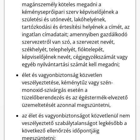
magánszemély köteles megadni a
kéményseprőipari szerv képviselőjének a
születési és utónevét, lakóhelyének,
tartózkodási és értesítési helyének a címét, az
ingatlan címadatait; amennyiben gazdálkodó
szervezetről van szó, a szervezet nevét,
székhelyét, telephelyét, fióktelepét,
képviselőjének nevét, cégjegyzékszámát vagy
egyéb nyilvántartási számát kell megadni;
élet és vagyonbiztonság közvetlen
veszélyeztetése, kéménytűz vagy szén-
monoxid-szivárgás esetén a
tüzelőberendezés és az égéstermék-elvezető
üzemeltetését azonnal megszüntetni,
az élet és vagyonbiztonságot közvetlenül nem
veszélyeztető szabálytalanságot legkésőbb a
következő ellenőrzés időpontjáig
megszüntetni;