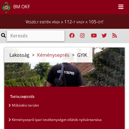
BM OKF
Veszély esetén hívja a 112-t vagy a 105-öt!
Lakosság
>
Kéményseprés
>
GYIK
Tartalomjegyzék
Működési terület
Kéményseprő-ipari tevékenységet ellátók nyilvántartása