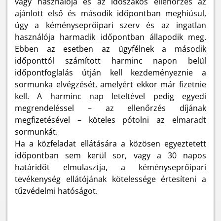
vagy használója és az időszakos ellenőrzés az
ajánlott első és második időpontban meghiúsul,
úgy a kéményseprőipari szerv és az ingatlan
használója harmadik időpontban állapodik meg.
Ebben az esetben az ügyfélnek a második
időponttól számított harminc napon belül
időpontfoglalás útján kell kezdeményeznie a
sormunka elvégzését, amelyért ekkor már fizetnie
kell. A harminc nap leteltével pedig egyedi
megrendeléssel – az ellenőrzés díjának
megfizetésével – köteles pótolni az elmaradt
sormunkát.
Ha a közfeladat ellátására a közösen egyeztetett
időpontban sem kerül sor, vagy a 30 napos
határidőt elmulasztja, a kéményseprőipari
tevékenység ellátójának kötelessége értesíteni a
tűzvédelmi hatóságot.