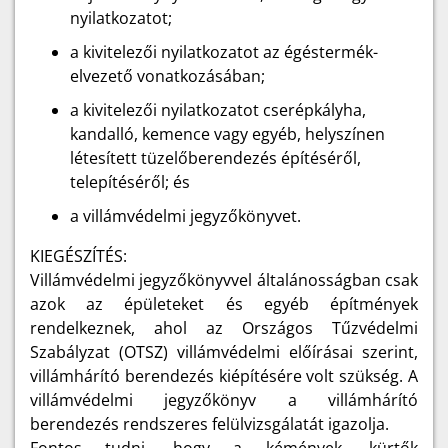
nyilatkozatot;
a kivitelezői nyilatkozatot az égéstermék-
elvezető vonatkozásában;
a kivitelezői nyilatkozatot cserépkályha,
kandalló, kemence vagy egyéb, helyszínen
létesített tüzelőberendezés építéséről,
telepítéséről; és
a villámvédelmi jegyzőkönyvet.
KIEGÉSZÍTÉS:
Villámvédelmi jegyzőkönyvvel általánosságban csak
azok az épületeket és egyéb építmények
rendelkeznek, ahol az Országos Tűzvédelmi
Szabályzat (OTSZ) villámvédelmi előírásai szerint,
villámhárító berendezés kiépítésére volt szükség. A
villámvédelmi jegyzőkönyv a villámhárító
berendezés rendszeres felülvizsgálatát igazolja.