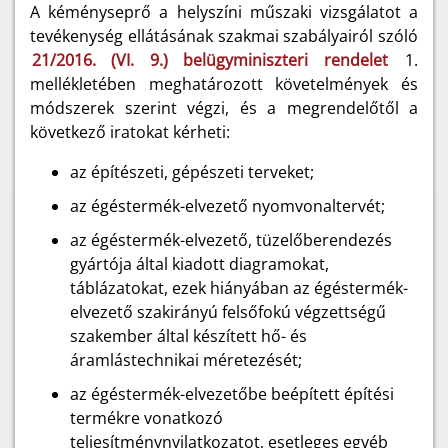
A kéményseprő a helyszíni műszaki vizsgálatot a
tevékenység ellátásának szakmai szabályairól szóló
21/2016. (VI. 9.) belügyminiszteri rendelet
1.
mellékletében meghatározott követelmények és
módszerek szerint végzi, és a megrendelőtől a
következő iratokat kérheti:
az építészeti, gépészeti terveket;
az égéstermék-elvezető nyomvonaltervét;
az égéstermék-elvezető, tüzelőberendezés
gyártója által kiadott diagramokat,
táblázatokat, ezek hiányában az égéstermék-
elvezető szakirányú felsőfokú végzettségű
szakember által készített hő- és
áramlástechnikai méretezését;
az égéstermék-elvezetőbe beépített építési
termékre vonatkozó
teljesítménynyilatkozatot, esetleges egyéb