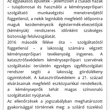
Az egylakásos épületek – jellemzően a családi házak
– tulajdonosai és használói a kéményseprőipari
szolgáltató munkavégzési menetrendjétől
függetlenül, a nekik leginkább megfelelő időpontra
maguk kezdeményezik égéstermék-elvezetőjük
(kéményük) rendszeres időnként szükséges
biztonsági felülvizsgálatát.
2016 második féléve óta – szolgáltatótól
függetlenül – a lakosság számára végzett
kéményseprőipari tevékenység ingyenes. A
katasztrófavédelem kéményseprőipari szervének
szolgáltatási területén egységes ügyfélszolgálati
rendszer segíti a lakosság gördülékeny
ügyintézését. A katasztrófavédelem a 21. század
elvárásainak megfelelő eszközparkkal rendelkezik,
a kéményseprők tehát magas színvonalú
szolgáltatást nyújtanak.
Az ellenőrzések a jogszabályban meghatározott
gyakorisággal történnek meg: a szilárd tüzelésű