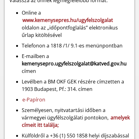
Válassza az önnek legmegfelelőbb formát:
Online a
www.kemenysepres.hu/ugyfelszolgalat
oldalon az „időpontfoglalás” elektronikus
űrlap kitöltésével
Telefonon a 1818 /1/ 9.1-es menünpontban
E-mailben a
kemenysepro.ugyfelszolgalat@katved.gov.hu
címen
Levélben a BM OKF GEK részére címzetten a
1903 Budapest, Pf.: 314. címen
e-Papíron
Személyesen, nyitvatartási időben a
vármegyei ügyfélszolgálati pontokon,
amelyek
címeit itt találja;
Külföldről a +36 (1) 550 1858 helyi díjszabással