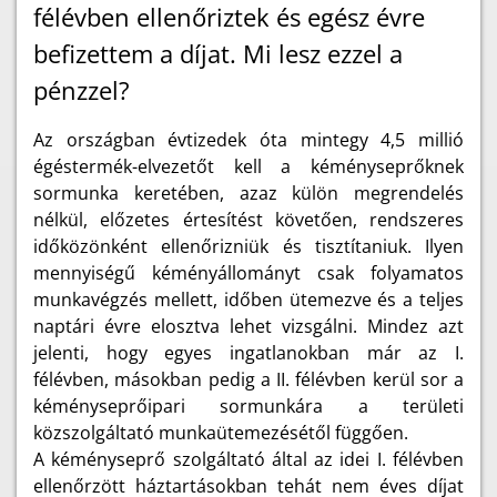
félévben ellenőriztek és egész évre
befizettem a díjat. Mi lesz ezzel a
pénzzel?
Az országban évtizedek óta mintegy 4,5 millió
égéstermék-elvezetőt kell a kéményseprőknek
sormunka keretében, azaz külön megrendelés
nélkül, előzetes értesítést követően, rendszeres
időközönként ellenőrizniük és tisztítaniuk. Ilyen
mennyiségű kéményállományt csak folyamatos
munkavégzés mellett, időben ütemezve és a teljes
naptári évre elosztva lehet vizsgálni. Mindez azt
jelenti, hogy egyes ingatlanokban már az I.
félévben, másokban pedig a II. félévben kerül sor a
kéményseprőipari sormunkára a területi
közszolgáltató munkaütemezésétől függően.
A kéményseprő szolgáltató által az idei I. félévben
ellenőrzött háztartásokban tehát nem éves díjat