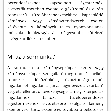
berendezésekhez kapcsolódó égéstermék-
elvezetők esetében évente, a gázüzemű és a zárt
rendszerű tüzelőberendezésekhez kapcsolódó
kémények vagy kéményrendszerek esetén
kétévente. A kémények teljes nyomvonalának
műszaki felülvizsgálatát négyévente kötelező
elvégezni. Részletesebben
Mi az a sormunka?
A sormunka a kéményseprőipari szerv vagy
kéményseprőipari szolgáltató megrendelés nélkül,
rendszeres időközönként, tűzbiztonsági okból
ingatlanról ingatlanra járva, úgynevezett „sorban”
végzett ellenőrző tevékenysége, amely kiterjed az
ingatlanhoz tartozó tüzelőberendezés
égéstermékének elvezetésére szolgáló kémény
(kémények), tartalékkémény, továbbá a bekötő- és