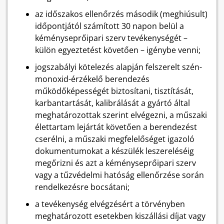
az időszakos ellenőrzés második (meghiúsult)
időpontjától számított 30 napon belül a
kéményseprőipari szerv tevékenységét –
külön egyeztetést követően – igénybe venni;
jogszabályi kötelezés alapján felszerelt szén-
monoxid-érzékelő berendezés
működőképességét biztosítani, tisztítását,
karbantartását, kalibrálását a gyártó által
meghatározottak szerint elvégezni, a műszaki
élettartam lejártát követően a berendezést
cserélni, a műszaki megfelelőséget igazoló
dokumentumokat a készülék leszereléséig
megőrizni és azt a kéményseprőipari szerv
vagy a tűzvédelmi hatóság ellenőrzése során
rendelkezésre bocsátani;
a tevékenység elvégzésért a törvényben
meghatározott esetekben kiszállási díjat vagy