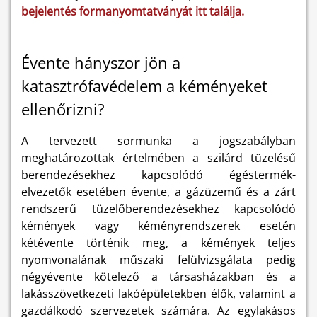
bejelentés formanyomtatványát itt találja.
Évente hányszor jön a
katasztrófavédelem a kéményeket
ellenőrizni?
A tervezett sormunka a jogszabályban
meghatározottak értelmében a szilárd tüzelésű
berendezésekhez kapcsolódó égéstermék-
elvezetők esetében évente, a gázüzemű és a zárt
rendszerű tüzelőberendezésekhez kapcsolódó
kémények vagy kéményrendszerek esetén
kétévente történik meg, a kémények teljes
nyomvonalának műszaki felülvizsgálata pedig
négyévente kötelező a társasházakban és a
lakásszövetkezeti lakóépületekben élők, valamint a
gazdálkodó szervezetek számára. Az egylakásos