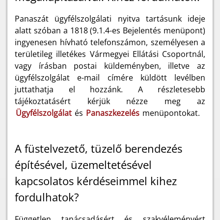
Panaszát ügyfélszolgálati nyitva tartásunk ideje
alatt szóban a 1818 (9.1.4-es Bejelentés menüpont)
ingyenesen hívható telefonszámon, személyesen a
területileg illetékes Vármegyei Ellátási Csoportnál,
vagy írásban postai küldeményben, illetve az
ügyfélszolgálat e-mail címére küldött levélben
juttathatja el hozzánk. A részletesebb
tájékoztatásért kérjük nézze meg az
Ügyfélszolgálat
és
Panaszkezelés
menüpontokat.
A füstelvezető, tüzelő berendezés
építésével, üzemeltetésével
kapcsolatos kérdéseimmel kihez
fordulhatok?
Független tanácsadásért és szakvéleményért