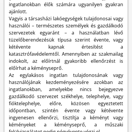
ingatlanokban élők számára ugyanilyen gyakran
ajánlott.
Vagyis a társasházi lakóegységek tulajdonosai vagy
használói – természetes személyek és gazdálkodó
szervezetek egyaránt – a használatban lévő
tüzelőberendezésük típusa szerint évente, vagy
kétévente kapnak értesítést a
katasztrófavédelemtől. Amennyiben az szakmailag
indokolt, az előírtnál gyakoribb ellenőrzést is
előírhat a kéményseprő.
Az egylakásos ingatlan tulajdonosának vagy
használójának kezdeményezésére azokban az
ingatlanokban, amelyekbe nincs bejegyezve
gazdálkodó szervezet székhelye, telephelye, vagy
fióktelephelye, előre, közösen egyeztetett
időpontban, szintén évente vagy kétévente
ingyenesen ellenőrzi, tisztítja a kéményt vagy
kéményeket a kéményseprő, a műszaki
felülvizsgálatot pedig négyévente végzi el.