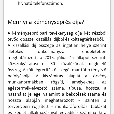
hívható telefonszámon.
Mennyi a kéményseprés díja?
A kéményseprőipari tevékenység díja két részből
tevődik össze, kiszállási díjból és költségtérítésből.
A kiszállási díj összege az ingatlan helye szerint
illetékes önkormányzat rendeletében
meghatározott, a 2015. július 1-i állapot szerinti
közszolgáltatási díj 30 százalékának megfelelő
összeg. A költségtérítés összegét már több tényező
befolyásolja. A kiszámítás alapját a törvény
munkanormákban rögzíti, amelyekhez az
égéstermék-elvezető száma, típusa, hossza, a
használat jellege, valamint a bekötések száma és
hossza alapján meghatározott – szintén a
törvényben rögzített – munkaráfordítási táblázat
és képlet alkalmazásával egyedileg számítja ki a