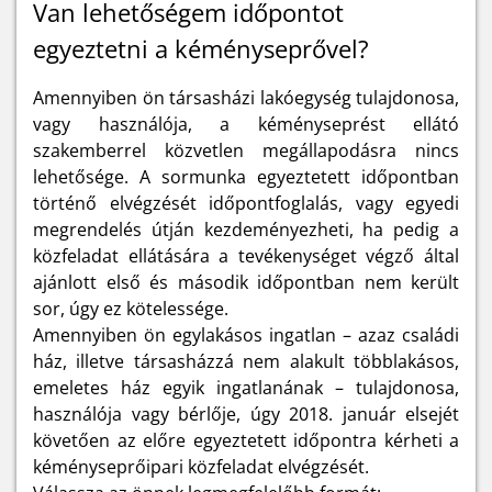
Van lehetőségem időpontot
egyeztetni a kéményseprővel?
Amennyiben ön társasházi lakóegység tulajdonosa,
vagy használója, a kéményseprést ellátó
szakemberrel közvetlen megállapodásra nincs
lehetősége. A sormunka egyeztetett időpontban
történő elvégzését időpontfoglalás, vagy egyedi
megrendelés útján kezdeményezheti, ha pedig a
közfeladat ellátására a tevékenységet végző által
ajánlott első és második időpontban nem került
sor, úgy ez kötelessége.
Amennyiben ön egylakásos ingatlan – azaz családi
ház, illetve társasházzá nem alakult többlakásos,
emeletes ház egyik ingatlanának – tulajdonosa,
használója vagy bérlője, úgy 2018. január elsejét
követően az előre egyeztetett időpontra kérheti a
kéményseprőipari közfeladat elvégzését.