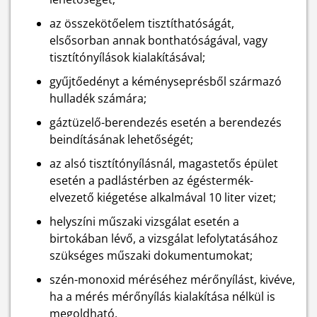
az összekötőelem tisztíthatóságát,
elsősorban annak bonthatóságával, vagy
tisztítónyílások kialakításával;
gyűjtőedényt a kéményseprésből származó
hulladék számára;
gáztüzelő-berendezés esetén a berendezés
beindításának lehetőségét;
az alsó tisztítónyílásnál, magastetős épület
esetén a padlástérben az égéstermék-
elvezető kiégetése alkalmával 10 liter vizet;
helyszíni műszaki vizsgálat esetén a
birtokában lévő, a vizsgálat lefolytatásához
szükséges műszaki dokumentumokat;
szén-monoxid méréséhez mérőnyílást, kivéve,
ha a mérés mérőnyílás kialakítása nélkül is
megoldható.