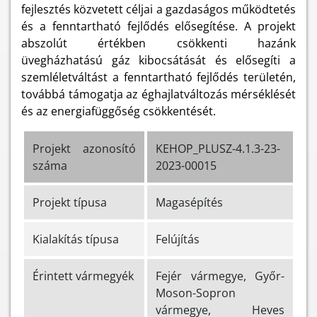
fejlesztés közvetett céljai a gazdaságos működtetés
és a fenntartható fejlődés elősegítése. A projekt
abszolút értékben csökkenti hazánk
üvegházhatású gáz kibocsátását és elősegíti a
szemléletváltást a fenntartható fejlődés területén,
továbbá támogatja az éghajlatváltozás mérséklését
és az energiafüggőség csökkentését.
Projekt azonosító
KEHOP_PLUSZ-4.1.3-23-
száma
2023-00015
Projekt típusa
Magasépítés
Kialakítás típusa
Felújítás
Érintett vármegyék
Fejér vármegye, Győr-
Moson-Sopron
vármegye, Heves