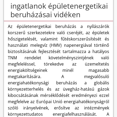
ingatlanok épületenergetikai
beruházásai vidéken
Az épületenergetikai beruházás a nyílászárók
korszerű szerkezetekre való cseréjét, az épületek
hőszigetelését, valamint fűtéskorszerűsítését és
használati melegvíz (HMV) napenergiával történő
biztosításának fejlesztését tartalmazza a hatályos
TNM rendelet követelményszintjének való
megfeleléssel, törekedve az üzemeltetés
energiaköltségeinek minél magasabb
megtakarítására. A megvalósuló
energiahatékonysági beruházás a globális
környezetterhelés és az üvegház-hatású gázok
kibocsátásának mérséklődését eredményezi ezzel
megfelelve az Európai Unió energiahatékonyságról
szóló irányelvének, erősítve az intézmények
környezettudatos energiafelhasználását. A