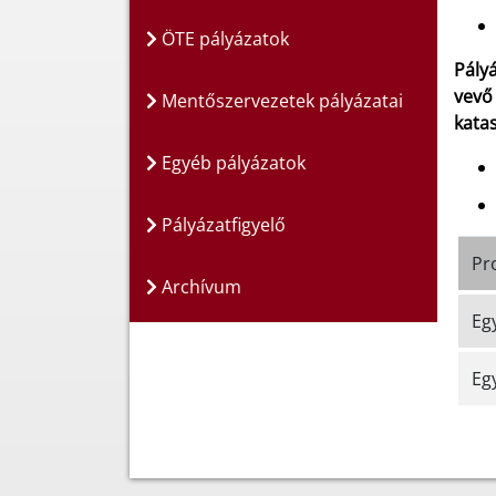
ÖTE pályázatok
Pály
vevő
Mentőszervezetek pályázatai
kata
Egyéb pályázatok
Pályázatfigyelő
Pro
Archívum
Eg
Eg