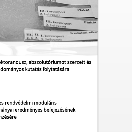
oktorandusz, abszolutóriumot szerzett és
udományos kutatás folytatására
ges rendvédelmi moduláris
mányai eredményes befejezésének
önzésére