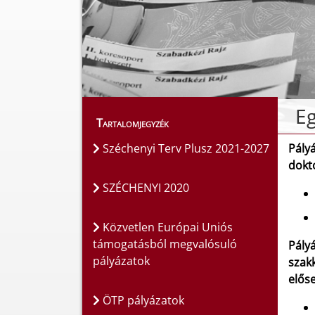
Eg
Tartalomjegyzék
Széchenyi Terv Plusz 2021-2027
Pály
dokt
SZÉCHENYI 2020
Közvetlen Európai Uniós
támogatásból megvalósuló
Pály
pályázatok
szak
elős
ÖTP pályázatok