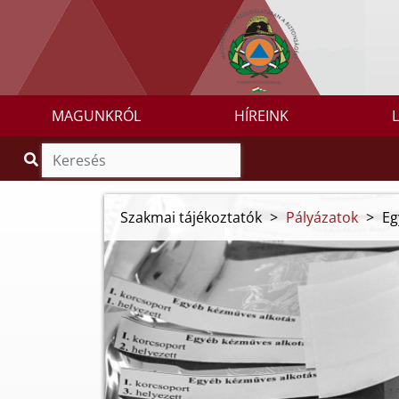
MAGUNKRÓL
HÍREINK
Szakmai tájékoztatók
>
Pályázatok
>
Eg