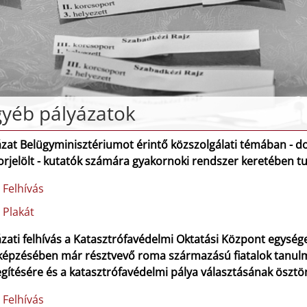
yéb pályázatok
ázat Belügyminisztériumot érintő közszolgálati témában - d
orjelölt - kutatók számára gyakornoki rendszer keretében t
Felhívás
Plakát
ázati felhívás a Katasztrófavédelmi Oktatási Központ egysé
képzésében már résztvevő roma származású fiatalok tanul
egítésére és a katasztrófavédelmi pálya választásának öszt
Felhívás