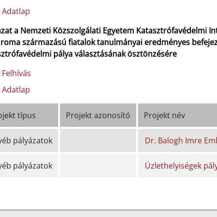
Adatlap
ázat a Nemzeti Közszolgálati Egyetem Katasztrófavédelmi In
 roma származású fiatalok tanulmányai eredményes befejez
sztrófavédelmi pálya választásának ösztönzésére
Felhívás
Adatlap
jekt típus
Projekt azonosító
Projekt név
yéb pályázatok
Dr. Balogh Imre Em
yéb pályázatok
Üzlethelyiségek pály