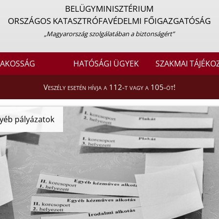
BELÜGYMINISZTÉRIUM
ORSZÁGOS KATASZTRÓFAVÉDELMI FŐIGAZGATÓSÁG
„Magyarország szolgálatában a biztonságért”
LAKOSSÁG
HATÓSÁGI ÜGYEK
SZAKMAI TÁJÉKO
Veszély esetén hívja a 112-t vagy a 105-öt!
yéb pályázatok