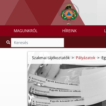
MAGUNKRÓL
HÍREINK
Szakmai tájékoztatók
>
Pályázatok
>
Eg