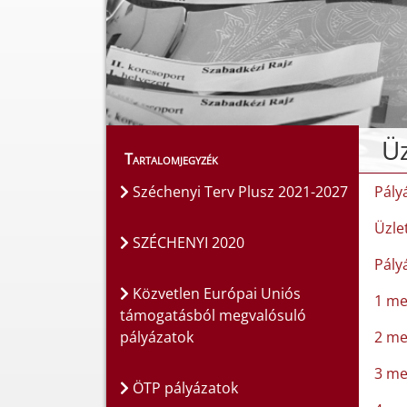
Üz
Tartalomjegyzék
Széchenyi Terv Plusz 2021-2027
Pályá
Üzle
SZÉCHENYI 2020
Pály
Közvetlen Európai Uniós
1 mel
támogatásból megvalósuló
pályázatok
2 me
3 me
ÖTP pályázatok