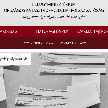
BELÜGYMINISZTÉRIUM
ORSZÁGOS KATASZTRÓFAVÉDELMI FŐIGAZGATÓSÁG
„Magyarország szolgálatában a biztonságért”
LAKOSSÁG
HATÓSÁGI ÜGYEK
SZAKMAI TÁJÉKO
Veszély esetén hívja a 112-t vagy a 105-öt!
yéb pályázatok