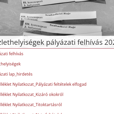
lethelyiségek pályázati felhívás 20
zati felhívás
thelyiségek
ázati lap_hirdetés
léklet Nyilatkozat_Pályázati feltételek elfogad
lléklet Nyilatkozat_Kizáró okokról
lléklet Nyilatkozat_Titoktartásról