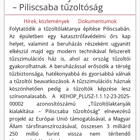
– Piliscsaba tűzoltóság
Hírek, közlemények
Dokumentumok
Folytatódik a tűzoltólaktanya építése Piliscsabán.
Az épületben egy katasztrófavédelmi őrs kap
helyet, valamint a beruházás részeként ugyanitt
elkészül majd egy modern technikával felszerelt
tűzszimulációs ház is, ahol az ország tűzoltói
gyakorolhatnak. A beruházással erősödik a térség
tűzbiztonsága, hatékonyabbá és gyorsabbá válnak
a tűzoltói beavatkozások. A tűzszimulációs háznak
köszönhetően pedig a tűzoltók képzése lesz
színvonalasabb. A KEHOP_PLUSZ-1.1.12-23-2025-
00002 azonosítószámú „Tűzoltólaktanyák
kialakítása – Piliscsaba tűzoltóság” elnevezésű
projekt az Európai Unió támogatásával, a Magyar
Állam társfinanszírozásával, összesen 3 milliárd
250 millió forint vissza nem térítendő