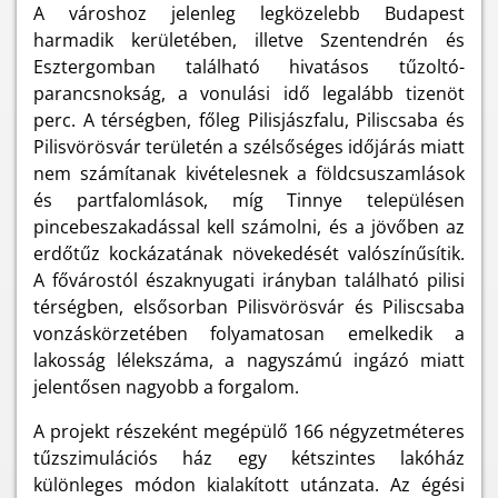
A városhoz jelenleg legközelebb Budapest
harmadik kerületében, illetve Szentendrén és
Esztergomban található hivatásos tűzoltó-
parancsnokság, a vonulási idő legalább tizenöt
perc. A térségben, főleg Pilisjászfalu, Piliscsaba és
Pilisvörösvár területén a szélsőséges időjárás miatt
nem számítanak kivételesnek a földcsuszamlások
és partfalomlások, míg Tinnye településen
pincebeszakadással kell számolni, és a jövőben az
erdőtűz kockázatának növekedését valószínűsítik.
A fővárostól északnyugati irányban található pilisi
térségben, elsősorban Pilisvörösvár és Piliscsaba
vonzáskörzetében folyamatosan emelkedik a
lakosság lélekszáma, a nagyszámú ingázó miatt
jelentősen nagyobb a forgalom.
A projekt részeként megépülő 166 négyzetméteres
tűzszimulációs ház egy kétszintes lakóház
különleges módon kialakított utánzata. Az égési