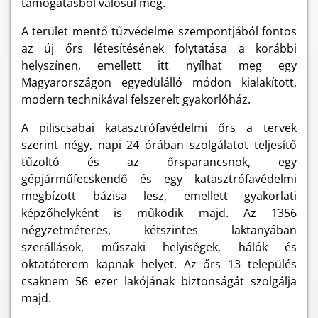
támogatásból valósul meg.
A terület mentő tűzvédelme szempontjából fontos
az új őrs létesítésének folytatása a korábbi
helyszínen, emellett itt nyílhat meg egy
Magyarországon egyedülálló módon kialakított,
modern technikával felszerelt gyakorlóház.
A piliscsabai katasztrófavédelmi őrs a tervek
szerint négy, napi 24 órában szolgálatot teljesítő
tűzoltó és az őrsparancsnok, egy
gépjárműfecskendő és egy katasztrófavédelmi
megbízott bázisa lesz, emellett gyakorlati
képzőhelyként is működik majd. Az 1356
négyzetméteres, kétszintes laktanyában
szerállások, műszaki helyiségek, hálók és
oktatóterem kapnak helyet. Az őrs 13 település
csaknem 56 ezer lakójának biztonságát szolgálja
majd.