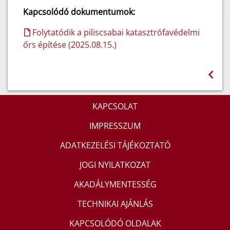
Kapcsolódó dokumentumok:
Folytatódik a piliscsabai katasztrófavédelmi
őrs építése (2025.08.15.)
KAPCSOLAT
IMPRESSZUM
ADATKEZELÉSI TÁJÉKOZTATÓ
JOGI NYILATKOZAT
AKADÁLYMENTESSÉG
TECHNIKAI AJÁNLÁS
KAPCSOLÓDÓ OLDALAK