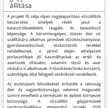
állítása
A projekt fő célja olyan nagykapacitású vízszállítók
beszerzése, amelyek révén javul a
katasztrófavédelem reagáló- és beavatkozó
képessége. A háromtengelyes, tízezer liter víz
szállítására alkalmas járművek tűzoltószivattyúval,
gyorsbeavatkozóval, eszköztároló terekkel
rendelkeznek, a jármű elején elhelyezett
porlasztófejek jól használhatóak az erdő- és
avartüzek oltásakor, valamint rézsű és avar
oltására is alkalmasak. A tűzoltástechnika korszerű,
számítógép által felügyelt vezérléssel rendelkezik.
Az eszközpark bővülésével erősödik a lakosság
élet- és vagyonbiztonsága, valamint magasabb
szintre emelhető a természeti és épített környezet
biztonsága. A vízszállító gépjárművek
rendszerbeállítása elnevezésű projekt 2028