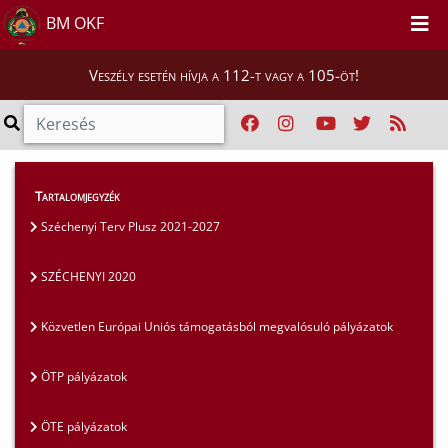
BM OKF
Veszély esetén hívja a 112-t vagy a 105-öt!
Szakmai tájékoztatók
>
Pályázatok
>
Tartalomjegyzék
SZÉCHENYI 2020
Széchenyi Terv Plusz 2021-2027
SZÉCHENYI 2020
Közvetlen Európai Uniós támogatásból megvalósuló pályázatok
ÖTP pályázatok
ÖTE pályázatok