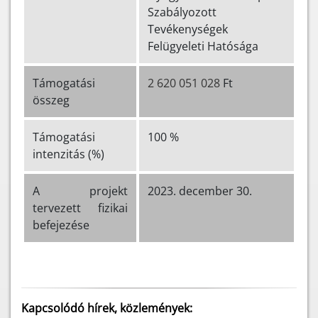
Szabályozott
Tevékenységek
Felügyeleti Hatósága
Támogatási
2 620 051 028
Ft
összeg
Támogatási
100 %
intenzitás (%)
A projekt
2023. december 30.
tervezett fizikai
befejezése
Kapcsolódó hírek, közlemények: