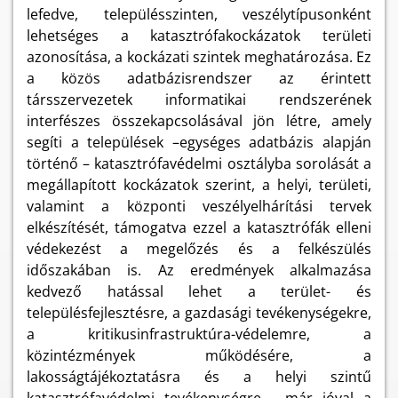
lefedve, településszinten, veszélytípusonként
lehetséges a katasztrófakockázatok területi
azonosítása, a kockázati szintek meghatározása. Ez
a közös adatbázisrendszer az érintett
társszervezetek informatikai rendszerének
interfészes összekapcsolásával jön létre, amely
segíti a települések –egységes adatbázis alapján
történő – katasztrófavédelmi osztályba sorolását a
megállapított kockázatok szerint, a helyi, területi,
valamint a központi veszélyelhárítási tervek
elkészítését, támogatva ezzel a katasztrófák elleni
védekezést a megelőzés és a felkészülés
időszakában is. Az eredmények alkalmazása
kedvező hatással lehet a terület- és
településfejlesztésre, a gazdasági tevékenységekre,
a kritikusinfrastruktúra-védelemre, a
közintézmények működésére, a
lakosságtájékoztatásra és a helyi szintű