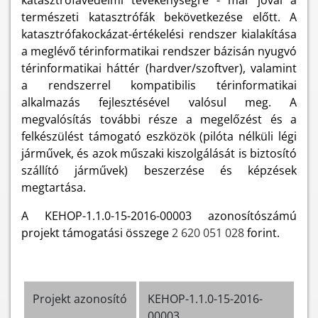
katasztrófavédelmi tevékenységre - már jóval a
természeti katasztrófák bekövetkezése előtt. A
katasztrófakockázat-értékelési rendszer kialakítása
a meglévő térinformatikai rendszer bázisán nyugvó
térinformatikai háttér (hardver/szoftver), valamint
a rendszerrel kompatibilis térinformatikai
alkalmazás fejlesztésével valósul meg. A
megvalósítás további része a megelőzést és a
felkészülést támogató eszközök (pilóta nélküli légi
járművek, és azok műszaki kiszolgálását is biztosító
szállító járművek) beszerzése és képzések
megtartása.
A KEHOP-1.1.0-15-2016-00003 azonosítószámú
projekt támogatási összege
2 620 051 028
forint.
Projekt azonosító
KEHOP-1.1.0-15-2016-
00003