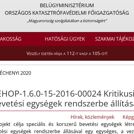
BELÜGYMINISZTÉRIUM
ORSZÁGOS KATASZTRÓFAVÉDELMI FŐIGAZGATÓSÁG
„Magyarország szolgálatában a biztonságért”
LAKOSSÁG
HATÓSÁGI ÜGYEK
SZAKMAI TÁJÉKO
Veszély esetén hívja a 112-t vagy a 105-öt!
ÉCHENYI 2020
HOP-1.6.0-15-2016-00024 Kritikus
vetési egységek rendszerbe állítás
Hírek, közlemények
Képg
ojekt célja speciális és korszerű bevetési egységek létre
tési egységek rendszerbe állásával egy egységes, a ve