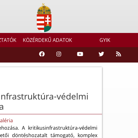
ZTATÓK
KÖZÉRDEKŰ ADATOK
GYIK
infrastruktúra-védelmi
a
aléria
hozása. A kritikusinfrastruktúra-védelmi
zetői döntéshozatalt támogató, komplex