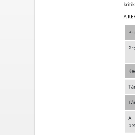
kriti
A KE
Pr
Pr
Ke
Tá
Tá
A 
be