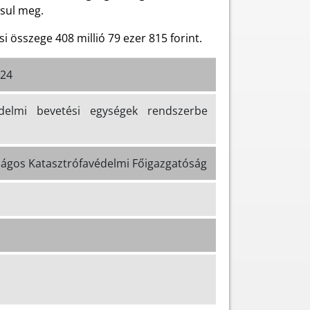
ósul meg.
összege 408 millió 79 ezer 815 forint.
024
-védelmi bevetési egységek rendszerbe
ágos Katasztrófavédelmi Főigazgatóság