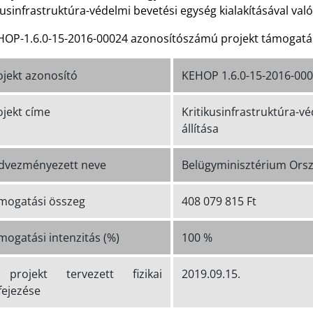
kusinfrastruktúra-védelmi bevetési egység kialakításával val
HOP-1.6.0-15-2016-00024 azonosítószámú projekt támogatási 
ojekt azonosító
KEHOP 1.6.0-15-2016-00
ojekt címe
Kritikusinfrastruktúra
állítása
dvezményezett neve
Belügyminisztérium Orsz
mogatási összeg
408 079 815 Ft
mogatási intenzitás (%)
100 %
projekt tervezett fizikai
2019.09.15.
fejezése