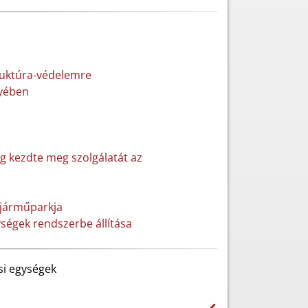
truktúra-védelemre
yében
ég kezdte meg szolgálatát az
pjárműparkja
ységek rendszerbe állítása
si egységek