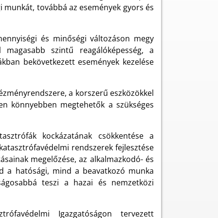
ági munkát, továbbá az események gyors és
 mennyiségi és minőségi változáson megy
rel magasabb szintű reagálóképesség, a
úrákban bekövetkezett események kezelése
tézményrendszere, a korszerű eszközökkel
tően könnyebben megtehetők a szükséges
atasztrófák kockázatának csökkentése a
katasztrófavédelmi rendszerek fejlesztése
tásainak megelőzése, az alkalmazkodó- és
nd a hatósági, mind a beavatkozó munka
ságosabbá teszi a hazai és nemzetközi
rófavédelmi Igazgatóságon tervezett