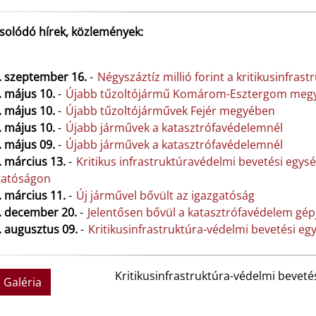
solódó hírek, közlemények:
. szeptember 16.
-
Négyszáztíz millió forint a kritikusinfras
. május 10.
-
Újabb tűzoltójármű Komárom-Esztergom meg
. május 10.
-
Újabb tűzoltójárművek Fejér megyében
. május 10.
-
Újabb járművek a katasztrófavédelemnél
. május 09.
-
Újabb járművek a katasztrófavédelemnél
. március 13.
-
Kritikus infrastruktúravédelmi bevetési egys
gatóságon
. március 11.
-
Új járművel bővült az igazgatóság
. december 20.
-
Jelentősen bővül a katasztrófavédelem gé
. augusztus 09.
-
Kritikusinfrastruktúra-védelmi bevetési eg
Kritikusinfrastruktúra-védelmi beveté
Galéria