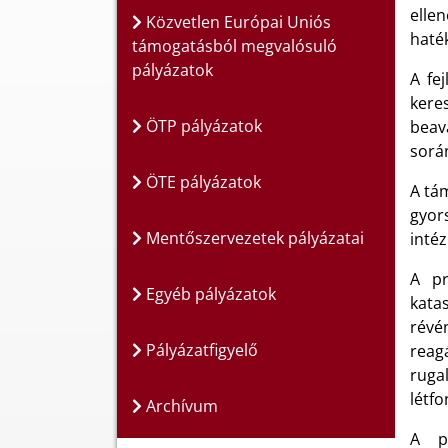
elle
Közvetlen Európai Uniós
haté
támogatásból megvalósuló
pályázatok
A fe
kere
ÖTP pályázatok
beav
sorá
ÖTE pályázatok
A tá
gyor
Mentőszervezetek pályázatai
inté
A pr
Egyéb pályázatok
kata
révé
Pályázatfigyelő
reag
ruga
létf
Archívum
A pr