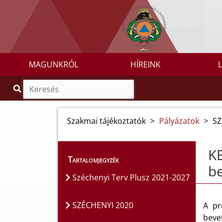
MAGUNKRÓL
HÍREINK
Szakmai tájékoztatók
>
Pályázatok
>
SZ
KE
Tartalomjegyzék
be
Széchenyi Terv Plusz 2021-2027
SZÉCHENYI 2020
A pr
beve