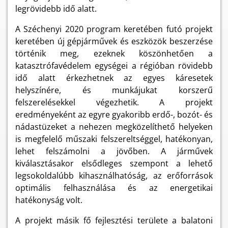
legrövidebb idő alatt.
A Széchenyi 2020 program keretében futó projekt
keretében új gépjárművek és eszközök beszerzése
történik meg, ezeknek köszönhetően a
katasztrófavédelem egységei a régióban rövidebb
idő alatt érkezhetnek az egyes káresetek
helyszínére, és munkájukat korszerű
felszerelésekkel végezhetik. A projekt
eredményeként az egyre gyakoribb erdő-, bozót- és
nádastüzeket a nehezen megközelíthető helyeken
is megfelelő műszaki felszereltséggel, hatékonyan,
lehet felszámolni a jövőben. A járművek
kiválasztásakor elsődleges szempont a lehető
legsokoldalúbb kihasználhatóság, az erőforrások
optimális felhasználása és az energetikai
hatékonyság volt.
A projekt másik fő fejlesztési területe a balatoni