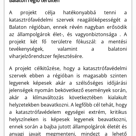
Balaton régió terültén
A projekt célja hatékonyabbá tenni a
katasztrófavédelmi szervek reagálóképességét a
Balaton régióban, ennek révén nagyban erősödik
az állampolgárok élet-, és vagyonbiztonsága . A
projekt két fő területre fókuszál: a mentési
tevékenységek, valamint a balatoni
viharjelzőrendszer fejlesztésére.
A projekt célkitűzése, hogy a katasztrófavédelmi
szervek ebben a régióban is magasabb szinten
legyenek képesek akár a szélsőséges időjárási
jelenségek nyomán bekövetkező események során,
akár a klímaváltozás következtében kialakult
helyzetekben beavatkozni. A legfőbb cél tehát, hogy
a katasztrófavédelem egységei extrém, kritikus
helyszíneken is képesek legyenek beavatkozni,
ennek során a bajba jutott állampolgárok életét és
anyagi javait megmenteni, mindezt a lehető