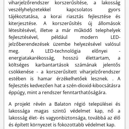
viharjelzőrendszer korszerűsítése, a lakosság
veszélyhelyzetekkel kapcsolatos gyors
tájékoztatása, a korai riasztás fejlesztése és
kiterjesztése. A korszerűsítés új állomások
létesítésével, illetve a már működő telephelyek
fejlesztésével, például modern LED-
jelzőberendezések üzembe helyezésével valósul
meg. A LED-technológia előnyei -
energiatakarékosság, hosszú élettartam, a
költséges karbantartások számának jelentős
csökkenése - a korszerűsített viharjelzőrendszer
estében is hamar érzékelhetőek lesznek. . A
fejlesztés kedvezően hat a szén-dioxid-kibocsátásra
éppúgy, mint a rendszer fenntarthatóságára.
A projekt révén a Balaton régió települései és
lakossága magas szintű védelmet kap, nő a
lakosság élet- és vagyonbiztonsága, továbbá az élő
és épített környezet is fokozottabb védelmet kap.