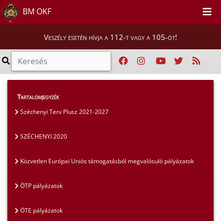
BM OKF
Veszély esetén hívja a 112-t vagy a 105-öt!
Szakmai tájékoztatók
>
Pályázatok
>
Tartalomjegyzék
SZÉCHENYI 2020
Széchenyi Terv Plusz 2021-2027
SZÉCHENYI 2020
Közvetlen Európai Uniós támogatásból megvalósuló pályázatok
ÖTP pályázatok
ÖTE pályázatok