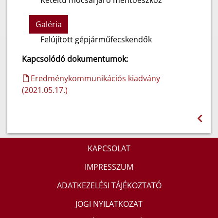
Kétéltű mocsárjáró mentőeszköz
Galéria
Felújított gépjárműfecskendők
Kapcsolódó dokumentumok:
Eredménykommunikációs kiadvány
(2021.05.17.)
KAPCSOLAT
IMPRESSZUM
ADATKEZELÉSI TÁJÉKOZTATÓ
JOGI NYILATKOZAT