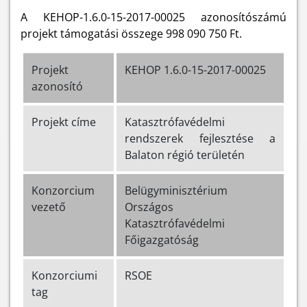
A KEHOP-1.6.0-15-2017-00025 azonosítószámú
projekt támogatási összege 998 090 750 Ft.
Projekt
KEHOP 1.6.0-15-2017-00025
azonosító
Projekt címe
Katasztrófavédelmi
rendszerek fejlesztése a
Balaton régió területén
Konzorcium
Belügyminisztérium
vezető
Országos
Katasztrófavédelmi
Főigazgatóság
Konzorciumi
RSOE
tag