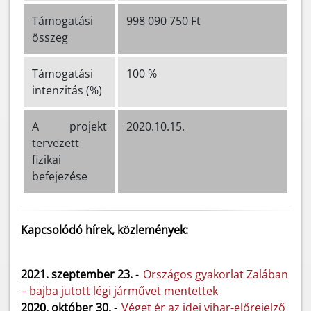
Támogatási
998 090 750 Ft
összeg
Támogatási
100 %
intenzitás (%)
A projekt
2020.10.15.
tervezett
fizikai
befejezése
Kapcsolódó hírek, közlemények:
2021. szeptember 23.
-
Országos gyakorlat Zalában
– bajba jutott légi járművet mentettek
2020. október 30.
-
Véget ér az idei vihar-előrejelző