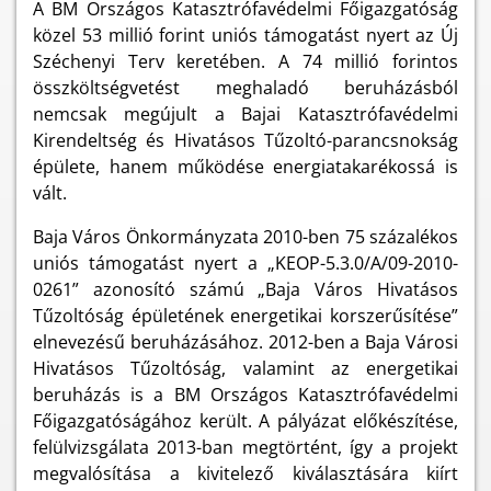
A BM Országos Katasztrófavédelmi Főigazgatóság
közel 53 millió forint uniós támogatást nyert az Új
Széchenyi Terv keretében. A 74 millió forintos
összköltségvetést meghaladó beruházásból
nemcsak megújult a Bajai Katasztrófavédelmi
Kirendeltség és Hivatásos Tűzoltó-parancsnokság
épülete, hanem működése energiatakarékossá is
vált.
Baja Város Önkormányzata 2010-ben 75 százalékos
uniós támogatást nyert a „KEOP-5.3.0/A/09-2010-
0261” azonosító számú „Baja Város Hivatásos
Tűzoltóság épületének energetikai korszerűsítése”
elnevezésű beruházásához. 2012-ben a Baja Városi
Hivatásos Tűzoltóság, valamint az energetikai
beruházás is a BM Országos Katasztrófavédelmi
Főigazgatóságához került. A pályázat előkészítése,
felülvizsgálata 2013-ban megtörtént, így a projekt
megvalósítása a kivitelező kiválasztására kiírt