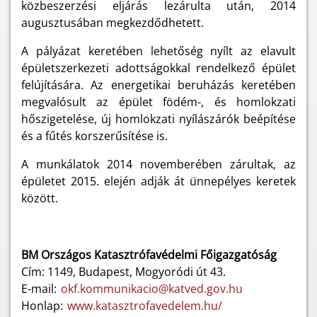
közbeszerzési eljárás lezárulta után, 2014
augusztusában megkezdődhetett.
A pályázat keretében lehetőség nyílt az elavult
épületszerkezeti adottságokkal rendelkező épület
felújítására. Az energetikai beruházás keretében
megvalósult az épület födém-, és homlokzati
hőszigetelése, új homlokzati nyílászárók beépítése
és a fűtés korszerűsítése is.
A munkálatok 2014 novemberében zárultak, az
épületet 2015. elején adják át ünnepélyes keretek
között.
BM Országos Katasztrófavédelmi Főigazgatóság
Cím: 1149, Budapest, Mogyoródi út 43.
E-mail:
okf.kommunikacio@katved.gov.hu
Honlap:
www.katasztrofavedelem.hu/