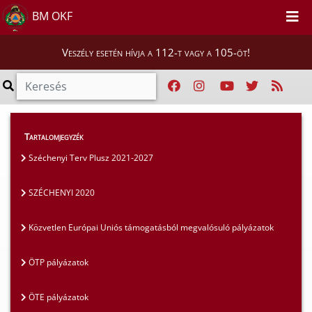
BM OKF
Veszély esetén hívja a 112-t vagy a 105-öt!
Szakmai tájékoztatók
>
Pályázatok
>
Tartalomjegyzék
SZÉCHENYI 2020
Széchenyi Terv Plusz 2021-2027
SZÉCHENYI 2020
Közvetlen Európai Uniós támogatásból megvalósuló pályázatok
ÖTP pályázatok
ÖTE pályázatok