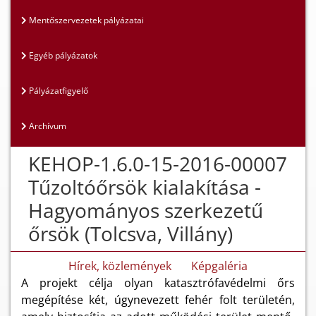
Mentőszervezetek pályázatai
Egyéb pályázatok
Pályázatfigyelő
Archívum
KEHOP-1.6.0-15-2016-00007
Tűzoltóőrsök kialakítása -
Hagyományos szerkezetű
őrsök (Tolcsva, Villány)
Hírek, közlemények
Képgaléria
A projekt célja olyan katasztrófavédelmi őrs
megépítése két, úgynevezett fehér folt területén,