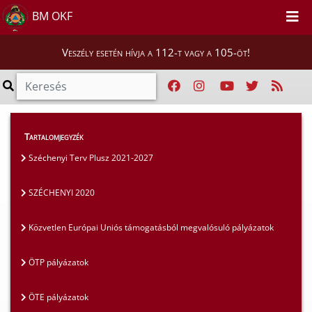
BM OKF
Veszély esetén hívja a 112-t vagy a 105-öt!
Szakmai tájékoztatók
>
Pályázatok
>
Tartalomjegyzék
SZÉCHENYI 2020
Széchenyi Terv Plusz 2021-2027
SZÉCHENYI 2020
Közvetlen Európai Uniós támogatásból megvalósuló pályázatok
ÖTP pályázatok
ÖTE pályázatok