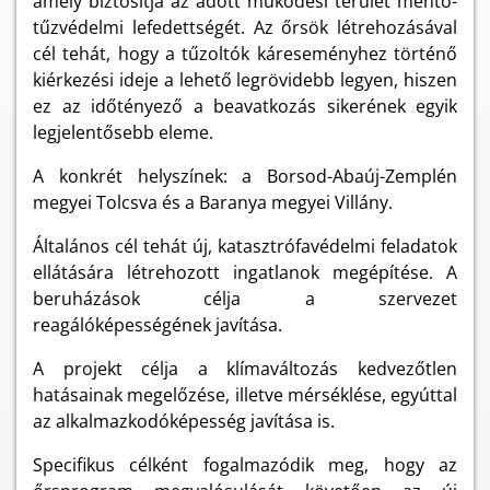
amely biztosítja az adott működési terület mentő-
tűzvédelmi lefedettségét. Az őrsök létrehozásával
cél tehát, hogy a tűzoltók káreseményhez történő
kiérkezési ideje a lehető legrövidebb legyen, hiszen
ez az időtényező a beavatkozás sikerének egyik
legjelentősebb eleme.
A konkrét helyszínek: a Borsod-Abaúj-Zemplén
megyei Tolcsva és a Baranya megyei Villány.
Általános cél tehát új, katasztrófavédelmi feladatok
ellátására létrehozott ingatlanok megépítése. A
beruházások célja a szervezet
reagálóképességének javítása.
A projekt célja a klímaváltozás kedvezőtlen
hatásainak megelőzése, illetve mérséklése, egyúttal
az alkalmazkodóképesség javítása is.
Specifikus célként fogalmazódik meg, hogy az