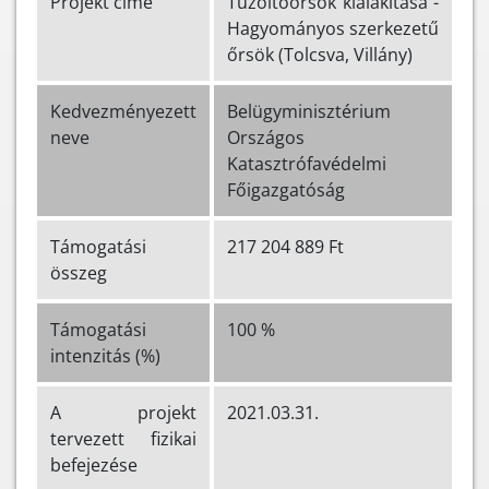
Projekt címe
Tűzoltóőrsök kialakítása -
Hagyományos szerkezetű
őrsök (Tolcsva, Villány)
Kedvezményezett
Belügyminisztérium
neve
Országos
Katasztrófavédelmi
Főigazgatóság
Támogatási
217 204 889 Ft
összeg
Támogatási
100 %
intenzitás (%)
A projekt
2021.03.31.
tervezett fizikai
befejezése