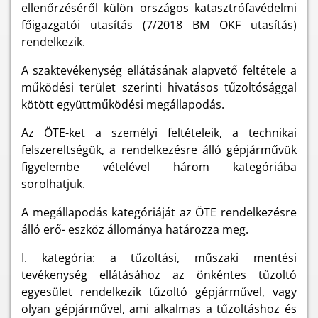
ellenőrzéséről külön országos katasztrófavédelmi
főigazgatói utasítás (7/2018 BM OKF utasítás)
rendelkezik.
A szaktevékenység ellátásának alapvető feltétele a
működési terület szerinti hivatásos tűzoltósággal
kötött együttműködési megállapodás.
Az ÖTE-ket a személyi feltételeik, a technikai
felszereltségük, a rendelkezésre álló gépjárművük
figyelembe vételével három kategóriába
sorolhatjuk.
A megállapodás kategóriáját az ÖTE rendelkezésre
álló erő- eszköz állománya határozza meg.
I. kategória: a tűzoltási, műszaki mentési
tevékenység ellátásához az önkéntes tűzoltó
egyesület rendelkezik tűzoltó gépjárművel, vagy
olyan gépjárművel, ami alkalmas a tűzoltáshoz és