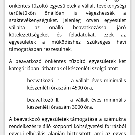
önkéntes tűzoltó egyesületek a vállalt tevékenységi
területükön önállóan is végezhessék a
szaktevékenységüket. Jelenleg ötven egyesület
vállalta az önálló beavatkozással járó
kötelezettségeket és feladatokat, ezek az
egyesületek a működéshez szükséges havi
támogatásban részesülnek.
A beavatkozó önkéntes tűzoltó egyesületek két
kategóriában láthatnak el készenléti szolgálatot:
beavatkozó I.: a vállalt éves minimális
készenléti óraszám 4500 óra,
beavatkozó II.: a vállalt éves minimális
készenléti óraszám 3000 óra.
A beavatkozó egyesületek támogatása a számukra
rendelkezésre álló központi költségvetési forrásból
egyedi elbírálás alapján biztosított, ami az egyes