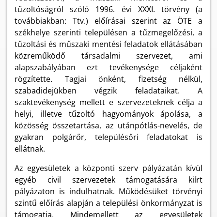
tűzoltóságról szóló 1996. évi XXXI. törvény (a
továbbiakban: Ttv.) előírásai szerint az ÖTE a
székhelye szerinti településen a tűzmegelőzési, a
tűzoltási és műszaki mentési feladatok ellátásában
közreműködő társadalmi szervezet, ami
alapszabályában ezt tevékenysége céljaként
rögzítette. Tagjai önként, fizetség nélkül,
szabadidejükben végzik feladataikat. A
szaktevékenység mellett e szervezeteknek célja a
helyi, illetve tűzoltó hagyományok ápolása, a
közösség összetartása, az utánpótlás-nevelés, de
gyakran polgárőr, településőri feladatokat is
ellátnak.
Az egyesületek a központi szerv pályázatán kívül
egyéb civil szervezetek támogatására kiírt
pályázaton is indulhatnak. Működésüket törvényi
szintű előírás alapján a települési önkormányzat is
támogatja. Mindemellett az egyesületek