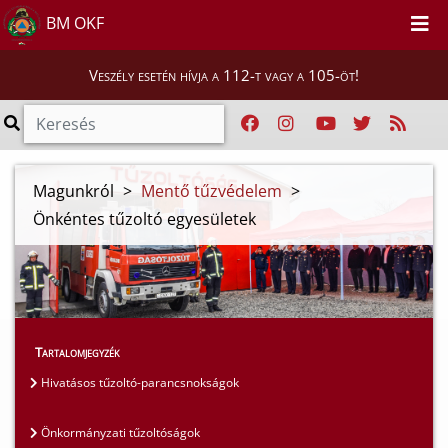
BM OKF
Veszély esetén hívja a 112-t vagy a 105-öt!
Magunkról
>
Mentő tűzvédelem
>
Önkéntes tűzoltó egyesületek
Tartalomjegyzék
Hivatásos tűzoltó-parancsnokságok
Önkormányzati tűzoltóságok