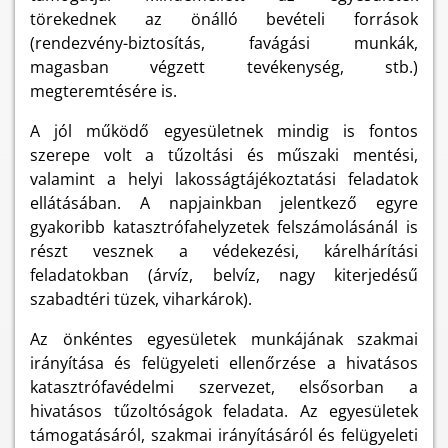
törekednek az önálló bevételi források
(rendezvény-biztosítás, favágási munkák,
magasban végzett tevékenység, stb.)
megteremtésére is.
A jól működő egyesületnek mindig is fontos
szerepe volt a tűzoltási és műszaki mentési,
valamint a helyi lakosságtájékoztatási feladatok
ellátásában. A napjainkban jelentkező egyre
gyakoribb katasztrófahelyzetek felszámolásánál is
részt vesznek a védekezési, kárelhárítási
feladatokban (árvíz, belvíz, nagy kiterjedésű
szabadtéri tüzek, viharkárok).
Az önkéntes egyesületek munkájának szakmai
irányítása és felügyeleti ellenőrzése a hivatásos
katasztrófavédelmi szervezet, elsősorban a
hivatásos tűzoltóságok feladata. Az egyesületek
támogatásáról, szakmai irányításáról és felügyeleti