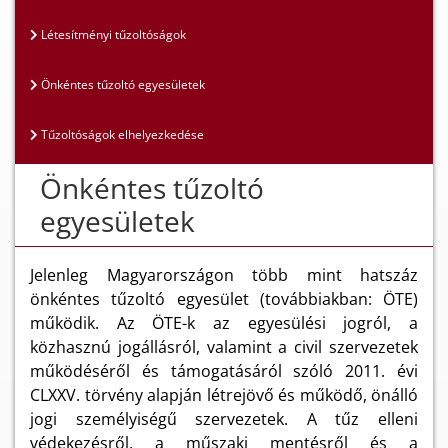
Létesítményi tűzoltóságok
Önkéntes tűzoltó egyesületek
Tűzoltóságok elhelyezkedése
Önkéntes tűzoltó
egyesületek
Jelenleg Magyarországon több mint hatszáz
önkéntes tűzoltó egyesület (továbbiakban: ÖTE)
működik. Az ÖTE-k az egyesülési jogról, a
közhasznú jogállásról, valamint a civil szervezetek
működéséről és támogatásáról szóló 2011. évi
CLXXV. törvény alapján létrejövő és működő, önálló
jogi személyiségű szervezetek. A tűz elleni
védekezésről, a műszaki mentésről és a