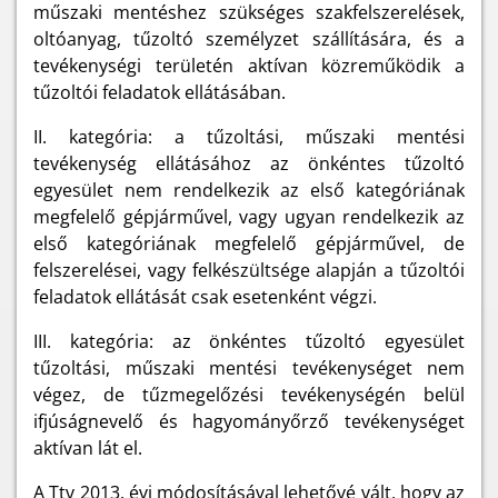
műszaki mentéshez szükséges szakfelszerelések,
oltóanyag, tűzoltó személyzet szállítására, és a
tevékenységi területén aktívan közreműködik a
tűzoltói feladatok ellátásában.
II. kategória: a tűzoltási, műszaki mentési
tevékenység ellátásához az önkéntes tűzoltó
egyesület nem rendelkezik az első kategóriának
megfelelő gépjárművel, vagy ugyan rendelkezik az
első kategóriának megfelelő gépjárművel, de
felszerelései, vagy felkészültsége alapján a tűzoltói
feladatok ellátását csak esetenként végzi.
III. kategória: az önkéntes tűzoltó egyesület
tűzoltási, műszaki mentési tevékenységet nem
végez, de tűzmegelőzési tevékenységén belül
ifjúságnevelő és hagyományőrző tevékenységet
aktívan lát el.
A Ttv 2013. évi módosításával lehetővé vált, hogy az