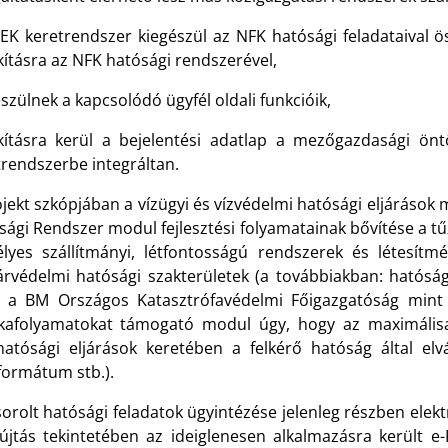
EK keretrendszer kiegészül az NFK hatósági feladataival ös
kításra az NFK hatósági rendszerével,
szülnek a kapcsolódó ügyfél oldali funkcióik,
akításra kerül a bejelentési adatlap a mezőgazdasági önt
trendszerbe integráltan.
jekt szkópjában a vízügyi és vízvédelmi hatósági eljárások m
ági Rendszer modul fejlesztési folyamatainak bővítése a tűz
élyes szállítmányi, létfontosságú rendszerek és létesítmé
árvédelmi hatósági szakterületek (a továbbiakban: hatóság
l a BM Országos Katasztrófavédelmi Főigazgatóság mint 
afolyamatokat támogató modul úgy, hogy az maximálisan
hatósági eljárások keretében a felkérő hatóság által elvá
formátum stb.).
sorolt hatósági feladatok ügyintézése jelenleg részben elektr
újtás tekintetében az ideiglenesen alkalmazásra került e