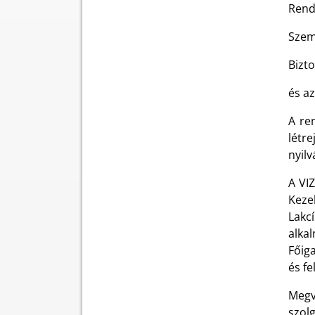
Rend
Szemé
Bizt
és az
A re
létr
nyilv
A VI
Keze
Lakc
alka
Főig
és fe
Megv
szol