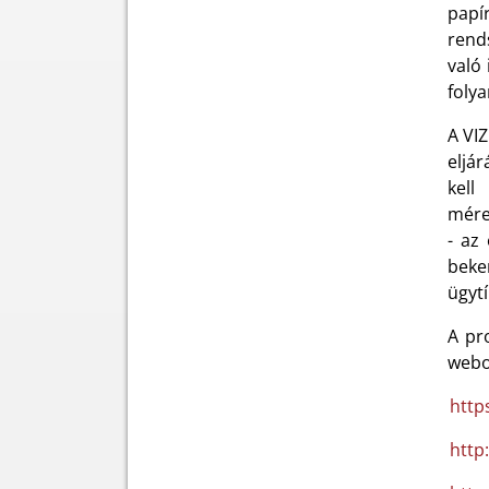
papí
rends
való
folya
A VIZ
eljár
kell
méret
- az
beke
ügyt
A pr
webo
http
http