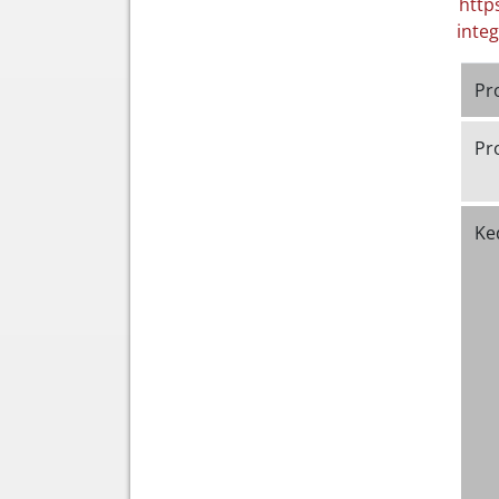
http
integ
Pr
Pr
Ke