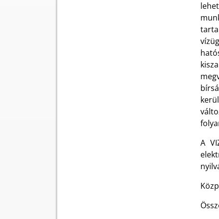
lehet
munk
tart
vízü
ható
kisz
megv
bírs
kerü
vált
foly
A VI
elek
nyilv
Közp
Össz