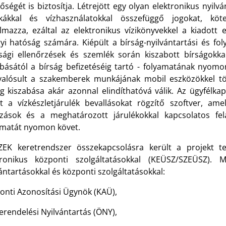
őségét is biztosítja. Létrejött egy olyan elektronikus nyilvá
ákkal és vízhasználatokkal összefüggő jogokat, köte
almazza, ezáltal az elektronikus vízikönyvekkel a kiadott
gyi hatóság számára. Kiépült a bírság-nyilvántartási és f
sági ellenőrzések és szemlék során kiszabott bírságokkal
abásától a bírság befizetéséig tartó - folyamatának nyomo
alósult a szakemberek munkájának mobil eszközökkel tö
ág kiszabása akár azonnal elindíthatóvá válik. Az ügyfélk
lt a vízkészletjárulék bevallásokat rögzítő szoftver, ame
ozások és a meghatározott járulékokkal kapcsolatos felad
amatát nyomon követ.
ZEK keretrendszer összekapcsolásra került a projekt te
tronikus központi szolgáltatásokkal (KEÜSZ/SZEÜSZ). 
ántartásokkal és központi szolgáltatásokkal:
onti Azonosítási Ügynök (KAÜ),
erendelési Nyilvántartás (ÖNY),