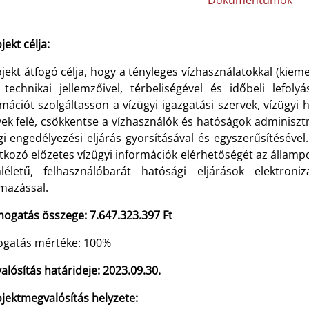
Dokumentumok
jekt célja:
jekt átfogó célja, hogy a tényleges vízhasználatokkal (kiem
 technikai jellemzőivel, térbeliségével és időbeli lefol
mációt szolgáltasson a vízügyi igazgatási szervek, vízügyi 
vek felé, csökkentse a vízhasználók és hatóságok adminisztr
gi engedélyezési eljárás gyorsításával és egyszerűsítésével
tkozó előzetes vízügyi információk elérhetőségét az állampo
léletű, felhasználóbarát hatósági eljárások elektron
lmazással.
mogatás összege: 7.647.323.397
Ft
gatás mértéke: 100%
lósítás határideje: 2023.09.30.
jektmegvalósítás helyzete: