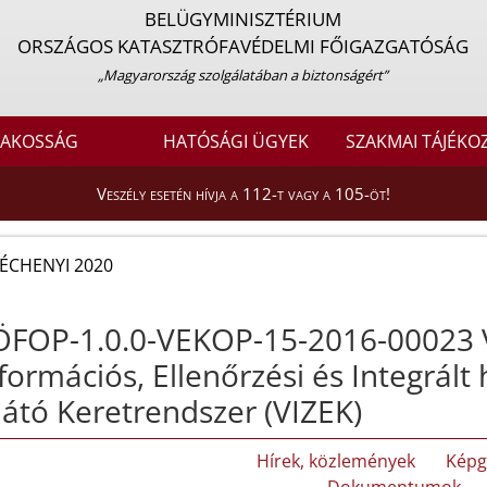
BELÜGYMINISZTÉRIUM
ORSZÁGOS KATASZTRÓFAVÉDELMI FŐIGAZGATÓSÁG
„Magyarország szolgálatában a biztonságért”
LAKOSSÁG
HATÓSÁGI ÜGYEK
SZAKMAI TÁJÉKO
Veszély esetén hívja a 112-t vagy a 105-öt!
ÉCHENYI 2020
ÖFOP-1.0.0-VEKOP-15-2016-00023 V
formációs, Ellenőrzési és Integrált
látó Keretrendszer (VIZEK)
Hírek, közlemények
Képg