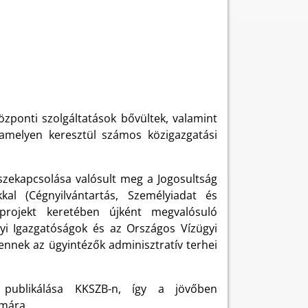
özponti szolgáltatások bővültek, valamint
 amelyen keresztül számos közigazgatási
szekapcsolása valósult meg a Jogosultság
kal (Cégnyilvántartás, Személyiadat és
A projekt keretében újként megvalósuló
yi Igazgatóságok és az Országos Vízügyi
ennek az ügyintézők adminisztratív terhei
 publikálása KKSZB-n, így a jövőben
ámára.