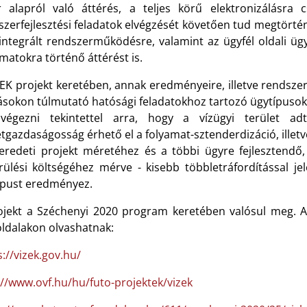
r alapról való áttérés, a teljes körű elektronizálásra
zerfejlesztési feladatok elvégzését követően tud megtörténn
 integrált rendszerműködésre, valamint az ügyfél oldali ü
matokra történő áttérést is.
EK projekt keretében, annak eredményeire, illetve rendszer
ásokon túlmutató hatósági feladatokhoz tartozó ügytípusok s
 végezni tekintettel arra, hogy a vízügyi terület ad
gazdaságosság érhető el a folyamat-sztenderdizáció, illetv
 eredeti projekt méretéhez és a többi ügyre fejlesztendő
rülési költségéhez mérve - kisebb többletráfordítással j
ípust eredményez.
ojekt a Széchenyi 2020 program keretében valósul meg. A 
ldalakon olvashatnak:
s://vizek.gov.hu/
://www.ovf.hu/hu/futo-projektek/vizek