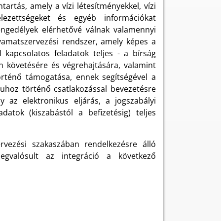
ntartás, amely a vízi létesítményekkel, vízi
lezettségeket és egyéb információkat
 engedélyek elérhetővé válnak valamennyi
olyamatszervezési rendszer, amely képes a
 kapcsolatos feladatok teljes - a bírság
n követésére és végrehajtására, valamint
rténő támogatása, ennek segítségével a
apuhoz történő csatlakozással bevezetésre
ly az elektronikus eljárás, a jogszabályi
atok (kiszabástól a befizetésig) teljes
rvezési szakaszában rendelkezésre álló
Megvalósult az integráció a következő