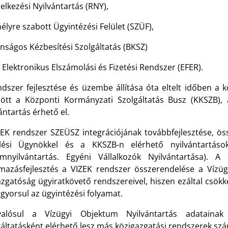
elkezési Nyilvántartás (RNY),
lyre szabott Ügyintézési Felület (SZÜF),
onságos Kézbesítési Szolgáltatás (BKSZ)
 Elektronikus Elszámolási és Fizetési Rendszer (EFER).
ndszer fejlesztése és üzembe állítása óta eltelt időben a k
ejött a Központi Kormányzati Szolgáltatás Busz (KKSZB),
ántartás érhető el.
ZEK rendszer SZEÜSZ integrációjának továbbfejlesztése, ös
lési Ügynökkel és a KKSZB-n elérhető nyilvántartások
ímnyilvántartás. Egyéni Vállalkozók Nyilvántartása). 
lmazásfejlesztés a VIZEK rendszer összerendelése a Vízüg
azgatóság ügyiratkövető rendszereivel, hiszen ezáltal csökk
lgyorsul az ügyintézési folyamat.
alósul a Vízügyi Objektum Nyilvántartás adatainak
gáltatásként elérhető lesz más közigazgatási rendszerek sz