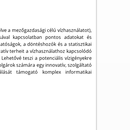
elve a mezőgazdasági célú vízhasználatot),
yásával kapcsolatban pontos adatokat és
hatóságok, a döntéshozók és a statisztikai
atív terheit a vízhasználathoz kapcsolódó
. Lehetővé teszi a potenciális vízigényekre
lgárok számára egy innovatív, szolgáltató
izálását támogató komplex informatikai