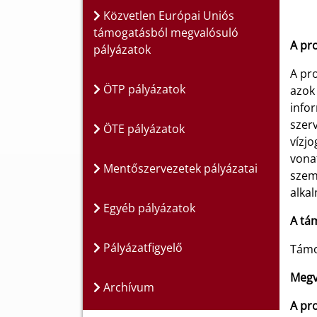
Közvetlen Európai Uniós
támogatásból megvalósuló
A pro
pályázatok
A pro
ÖTP pályázatok
azok
infor
szer
ÖTE pályázatok
vízjo
vona
Mentőszervezetek pályázatai
szem
alka
Egyéb pályázatok
A tá
Pályázatfigyelő
Támo
Megva
Archívum
A pro