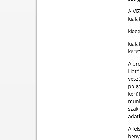
A VIZ
kiala
kiegé
kial
kere
A pro
Hatós
vesz
polg
kerü
munk
szak
adat
A fel
beny