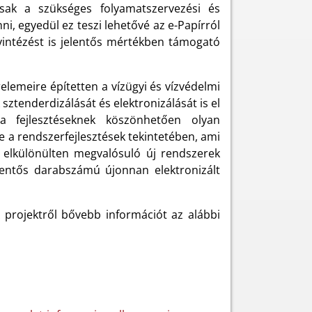
 csak a szükséges folyamatszervezési és
i, egyedül ez teszi lehetővé az e-Papírról
gyintézést is jelentős mértékben támogató
elemeire építetten a vízügyi és vízvédelmi
ztenderdizálását és elektronizálását is el
ta fejlesztéseknek köszönhetően olyan
e a rendszerfejlesztések tekintetében, ami
, elkülönülten megvalósuló új rendszerek
elentős darabszámú újonnan elektronizált
projektről bővebb információt az alábbi