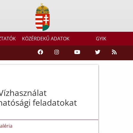
ZTATÓK
KÖZÉRDEKŰ ADATOK
GYIK
ízhasználat
 hatósági feladatokat
aléria