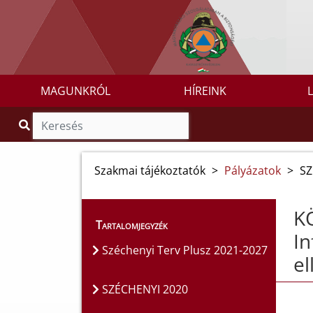
MAGUNKRÓL
HÍREINK
Szakmai tájékoztatók
>
Pályázatok
>
SZ
K
Tartalomjegyzék
In
Széchenyi Terv Plusz 2021-2027
el
SZÉCHENYI 2020