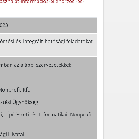
sznalat-informacios-ellenorzesi-es-
0023
őrzési és Integrált hatósági feladatokat
mban az alábbi szervezetekkel:
onprofit Kft.
sztési Ügynökség
, Építészeti és Informatikai Nonprofit
ági Hivatal