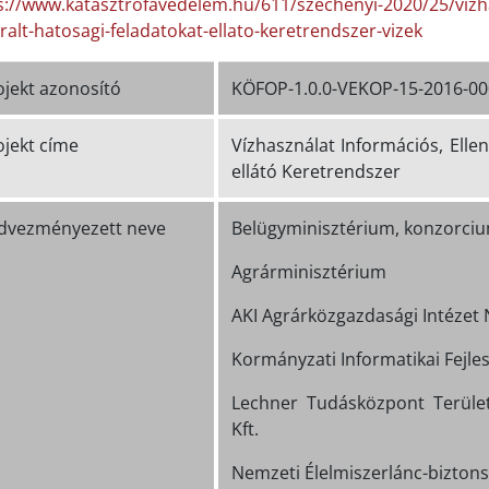
s://www.katasztrofavedelem.hu/611/szechenyi-2020/25/vizha
ralt-hatosagi-feladatokat-ellato-keretrendszer-vizek
ojekt azonosító
KÖFOP-1.0.0-VEKOP-15-2016-0
ojekt címe
Vízhasználat Információs, Ellen
ellátó Keretrendszer
dvezményezett neve
Belügyminisztérium, konzorciu
Agrárminisztérium
AKI Agrárközgazdasági Intézet N
Kormányzati Informatikai Fejle
Lechner Tudásközpont Területi
Kft.
Nemzeti Élelmiszerlánc-biztons