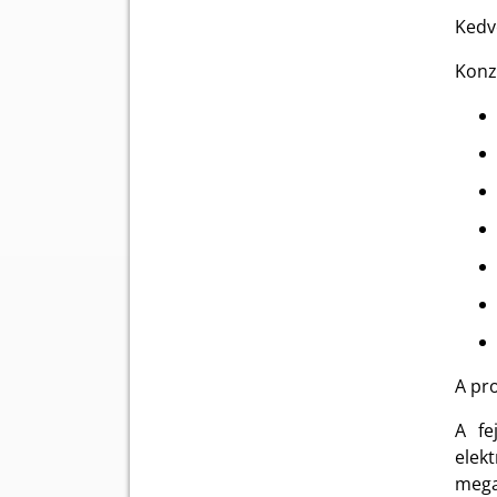
Kedv
Konz
A pro
A fe
elek
mega