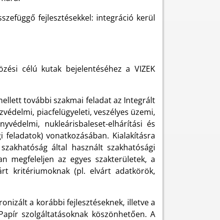
szefüggő fejlesztésekkel: integráció kerül
özési célú kutak bejelentéséhez a VIZEK
ellett további szakmai feladat az Integrált
védelmi, piacfelügyeleti, veszélyes üzemi,
nyvédelmi, nukleárisbaleset-elhárítási és
i feladatok) vonatkozásában. Kialakításra
szakhatóság által használt szakhatósági
 megfeleljen az egyes szakterületek, a
rt kritériumoknak (pl. elvárt adatkörök,
onizált a korábbi fejlesztéseknek, illetve a
-Papír szolgáltatásoknak köszönhetően. A