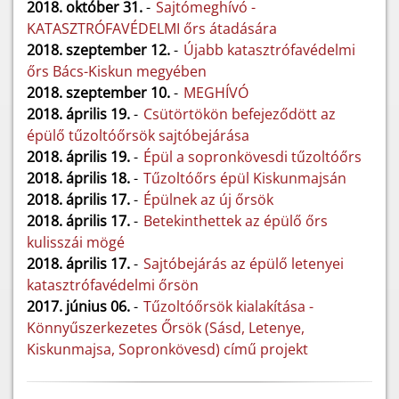
2018. október 31.
-
Sajtómeghívó -
KATASZTRÓFAVÉDELMI őrs átadására
2018. szeptember 12.
-
Újabb katasztrófavédelmi
őrs Bács-Kiskun megyében
2018. szeptember 10.
-
MEGHÍVÓ
2018. április 19.
-
Csütörtökön befejeződött az
épülő tűzoltóőrsök sajtóbejárása
2018. április 19.
-
Épül a sopronkövesdi tűzoltóőrs
2018. április 18.
-
Tűzoltóőrs épül Kiskunmajsán
2018. április 17.
-
Épülnek az új őrsök
2018. április 17.
-
Betekinthettek az épülő őrs
kulisszái mögé
2018. április 17.
-
Sajtóbejárás az épülő letenyei
katasztrófavédelmi őrsön
2017. június 06.
-
Tűzoltóőrsök kialakítása -
Könnyűszerkezetes Őrsök (Sásd, Letenye,
Kiskunmajsa, Sopronkövesd) című projekt