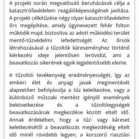
A projekt során megvalósuló beruházások célja a
katasztrófavédelem reagálóképességének javítása.
A projekt célkitűzése négy olyan katasztrófavédelmi
őrs megépítése, amely úgynevezett fehér folton
működik majd, biztosítva az adott működési terület
mentő-tűzvédelmi lefedettségét. Az őrsök
létrehozásával a tűzoltók káreseményhez történő
kiérkezési ideje jelentősen lerövidül, ami a
beavatkozás sikerének egyik legjelentősebb eleme.
A tűzoltói tevékenység eredményességét, így az
emberi élet és anyagi javak megmentését
alapvetően befolyásolja a tűz keletkezése, vagy a
különböző műszaki mentést igénylő események
bekövetkezése és a tűzoltóegységek
beavatkozásának megkezdése között eltelt idő.
Annak érdekében, hogy a tűz- vagy káreset
keletkezésétől a beavatkozás megkezdéséig eltelt
idő minél rövidebb legyen, a korszerű riasztási