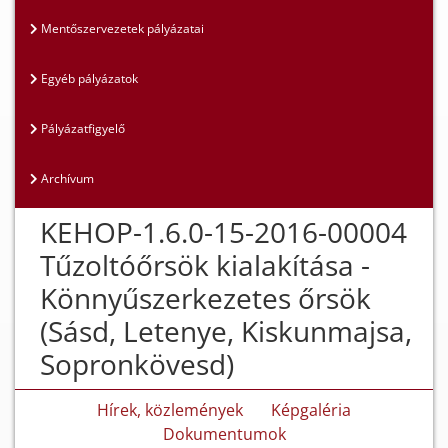
Mentőszervezetek pályázatai
Egyéb pályázatok
Pályázatfigyelő
Archívum
KEHOP-1.6.0-15-2016-00004
Tűzoltóőrsök kialakítása -
Könnyűszerkezetes őrsök
(Sásd, Letenye, Kiskunmajsa,
Sopronkövesd)
Hírek, közlemények
Képgaléria
Dokumentumok