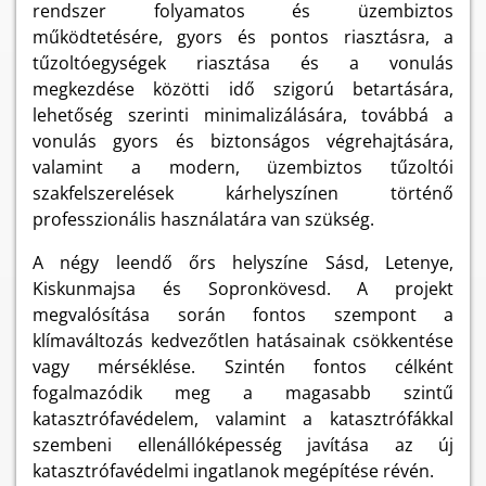
rendszer folyamatos és üzembiztos
működtetésére, gyors és pontos riasztásra, a
tűzoltóegységek riasztása és a vonulás
megkezdése közötti idő szigorú betartására,
lehetőség szerinti minimalizálására, továbbá a
vonulás gyors és biztonságos végrehajtására,
valamint a modern, üzembiztos tűzoltói
szakfelszerelések kárhelyszínen történő
professzionális használatára van szükség.
A négy leendő őrs helyszíne Sásd, Letenye,
Kiskunmajsa és Sopronkövesd. A projekt
megvalósítása során fontos szempont a
klímaváltozás kedvezőtlen hatásainak csökkentése
vagy mérséklése. Szintén fontos célként
fogalmazódik meg a magasabb szintű
katasztrófavédelem, valamint a katasztrófákkal
szembeni ellenállóképesség javítása az új
katasztrófavédelmi ingatlanok megépítése révén.