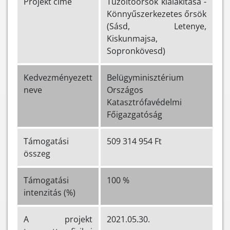
Projekt címe
Tűzoltóőrsök kialakítása -
Könnyűszerkezetes őrsök
(Sásd, Letenye,
Kiskunmajsa,
Sopronkövesd)
Kedvezményezett
Belügyminisztérium
neve
Országos
Katasztrófavédelmi
Főigazgatóság
Támogatási
509 314 954 Ft
összeg
Támogatási
100 %
intenzitás (%)
A projekt
2021.05.30.