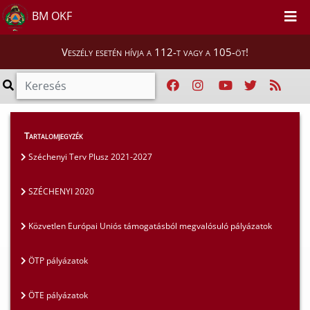
BM OKF
Veszély esetén hívja a 112-t vagy a 105-öt!
Szakmai tájékoztatók
>
Pályázatok
>
Tartalomjegyzék
SZÉCHENYI 2020
Széchenyi Terv Plusz 2021-2027
SZÉCHENYI 2020
Közvetlen Európai Uniós támogatásból megvalósuló pályázatok
ÖTP pályázatok
ÖTE pályázatok