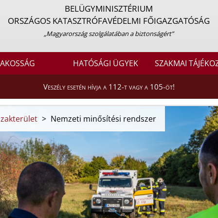
BELÜGYMINISZTÉRIUM
ORSZÁGOS KATASZTRÓFAVÉDELMI FŐIGAZGATÓSÁG
„Magyarország szolgálatában a biztonságért”
LAKOSSÁG
HATÓSÁGI ÜGYEK
SZAKMAI TÁJÉKO
Veszély esetén hívja a 112-t vagy a 105-öt!
szakterület
>
Nemzeti minősítési rendszer