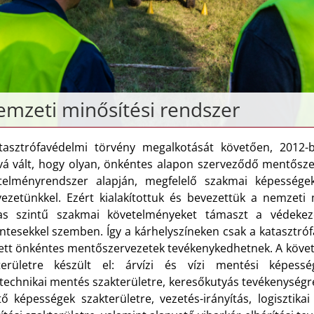
mzeti minősítési rendszer
tasztrófavédelmi törvény megalkotását követően, 2012-
ává vált, hogy olyan, önkéntes alapon szerveződő mentősze
telményrendszer alapján, megfelelő szakmai képessége
vezetünkkel. Ezért kialakítottuk és bevezettük a nemzeti
s szintű szakmai követelményeket támaszt a védekezés
ntesekkel szemben. Így a kárhelyszíneken csak a katasztr
ett önkéntes mentőszervezetek tevékenykedhetnek. A követ
területre készült el: árvízi és vízi mentési képessé
ltechnikai mentés szakterületre, keresőkutyás tevékenységr
ő képességek szakterületre, vezetés-irányítás, logisztikai