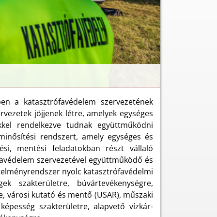
ben a katasztrófavédelem szervezetének
rvezetek jöjjenek létre, amelyek egységes
kkel rendelkezve tudnak együttműködni
 minősítési rendszert, amely egységes és
i, mentési feladatokban részt vállaló
ófavédelem szervezetével együttműködő és
elményrendszer nyolc katasztrófavédelmi
gek szakterületre, búvártevékenységre,
e, városi kutató és mentő (USAR), műszaki
 képesség szakterületre, alapvető vízkár-