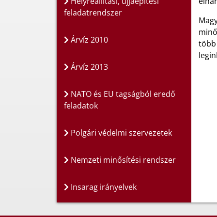
Helyreállítási, újjáépítési
elhár
feladatrendszer
Magy
minő
Árvíz 2010
több
legin
Árvíz 2013
NATO és EU tagságból eredő
feladatok
Polgári védelmi szervezetek
Nemzeti minősítési rendszer
Insarag irányelvek