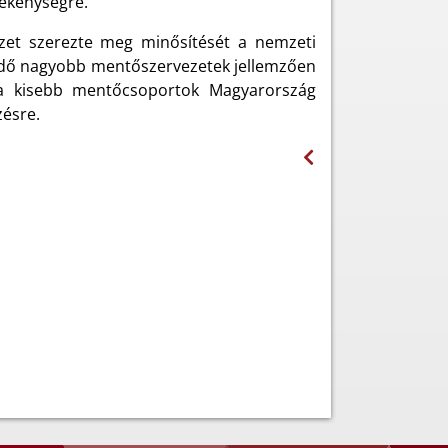
vékenységre.
et szerezte meg minősítését a nemzeti
kedő nagyobb mentőszervezetek jellemzően
g a kisebb mentőcsoportok Magyarország
zésre.