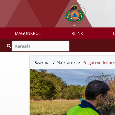
MAGUNKRÓL
HÍREINK
Szakmai tájékoztatók
>
Polgári védelmi 