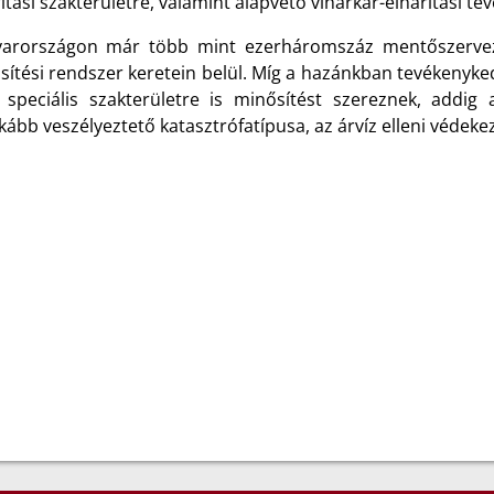
ítási szakterületre, valamint alapvető viharkár-elhárítási te
arországon már több mint ezerháromszáz mentőszervez
sítési rendszer keretein belül. Míg a hazánkban tevékeny
 speciális szakterületre is minősítést szereznek, addi
kább veszélyeztető katasztrófatípusa, az árvíz elleni védeke