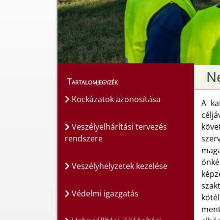
Ne
Tartalomjegyzék
Kockázatok azonosítása
A ka
célj
Veszélyelhárítási tervezés
köve
rendszere
szer
maga
önké
Veszélyhelyzetek kezelése
képz
szak
Védelmi igazgatás
köté
ment