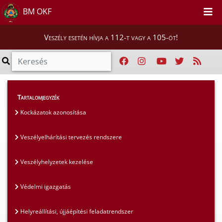
BM OKF
Veszély esetén hívja a 112-t vagy a 105-öt!
Szakmai tájékoztatók
>
Tartalomjegyzék
Polgári védelmi szakterület
>
Insarag irányelvek
Kockázatok azonosítása
Veszélyelhárítási tervezés rendszere
Veszélyhelyzetek kezelése
Védelmi igazgatás
Helyreállítási, újjáépítési feladatrendszer