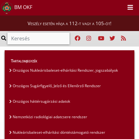
BM OKF
Veszély esetén hívja a 112-t vagy a 105-öt!
Hatósági ügyek
>
Nukleárisbaleset-elhárítás
>
Tartalomjegyzék
Országos Nukleárisbaleset-elhárítási Rendszer,
Országos Nukleárisbaleset-elhárítási Rendszer, jogszabályok
jogszabályok
Országos Sugárfigyelő, Jelző és Ellenőrző Rendszer
Országos háttérsugárzási adatok
Nemzetközi radiológiai adatcsere rendszer
Nukleárisbaleset-elhárítási döntéstámogató rendszer