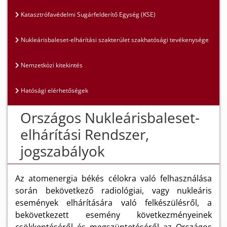
Katasztrófavédelmi Sugárfelderítő Egység (KSE)
Nukleárisbaleset-elhárítási szakterület szakhatósági tevékenysége
Nemzetközi kitekintés
Hatósági elérhetőségek
Országos Nukleárisbaleset-
elhárítási Rendszer,
jogszabályok
Az atomenergia békés célokra való felhasználása
során bekövetkező radiológiai, vagy nukleáris
események elhárítására való felkészülésről, a
bekövetkezett esemény következményeinek