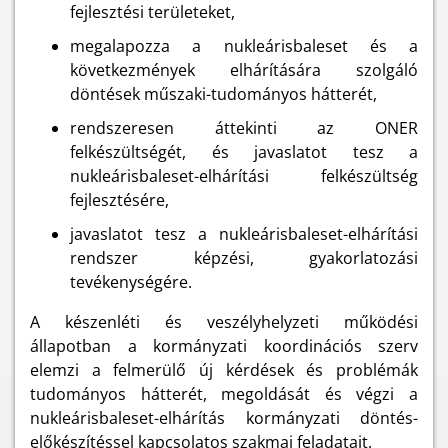
fejlesztési területeket,
megalapozza a nukleárisbaleset és a
következmények elhárítására szolgáló
döntések műszaki-tudományos hátterét,
rendszeresen áttekinti az ONER
felkészültségét, és javaslatot tesz a
nukleárisbaleset-elhárítási felkészültség
fejlesztésére,
javaslatot tesz a nukleárisbaleset-elhárítási
rendszer képzési, gyakorlatozási
tevékenységére.
A készenléti és veszélyhelyzeti működési
állapotban a kormányzati koordinációs szerv
elemzi a felmerülő új kérdések és problémák
tudományos hátterét, megoldását és végzi a
nukleárisbaleset-elhárítás kormányzati döntés-
előkészítéssel kapcsolatos szakmai feladatait.