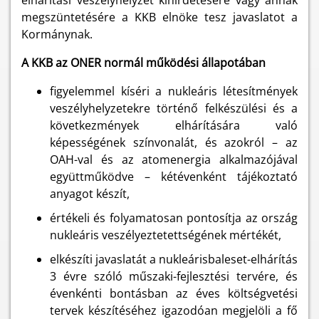
elhárítási veszélyhelyzet kihirdetésére vagy annak
megszüntetésére a KKB elnöke tesz javaslatot a
Kormánynak.
A KKB az ONER normál működési állapotában
figyelemmel kíséri a nukleáris létesítmények
veszélyhelyzetekre történő felkészülési és a
következmények elhárítására való
képességének színvonalát, és azokról – az
OAH-val és az atomenergia alkalmazójával
együttműködve – kétévenként tájékoztató
anyagot készít,
értékeli és folyamatosan pontosítja az ország
nukleáris veszélyeztetettségének mértékét,
elkészíti javaslatát a nukleárisbaleset-elhárítás
3 évre szóló műszaki-fejlesztési tervére, és
évenkénti bontásban az éves költségvetési
tervek készítéséhez igazodóan megjelöli a fő