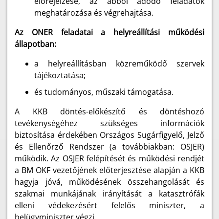
előrejelzése, az abból adódó feladatok
meghatározása és végrehajtása.
Az ONER feladatai a helyreállítási működési
állapotban:
a helyreállításban közreműködő szervek
tájékoztatása;
és tudományos, műszaki támogatása.
A KKB döntés-előkészítő és döntéshozó
tevékenységéhez szükséges információk
biztosítása érdekében Országos Sugárfigyelő, Jelző
és Ellenőrző Rendszer (a továbbiakban: OSJER)
működik. Az OSJER felépítését és működési rendjét
a BM OKF vezetőjének előterjesztése alapján a KKB
hagyja jóvá, működésének összehangolását és
szakmai munkájának irányítását a katasztrófák
elleni védekezésért felelős miniszter, a
belügyminiszter végzi.