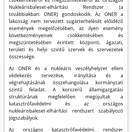
csökkentéséről és megszüntetéséről az Országos
Nukleárisbaleset-elhárítási Rendszer (a
továbbiakban: ONER) gondoskodik. Az ONER a
lakosság nem tervezett sugárterhelését előidéző
események megelőzésében, az ilyen esemény
következményeinek csökkentésében és
megszüntetésében érintett központi, ágazati,
területi és helyi szintű szervek és szervezetek
összessége.
Az ONER és a nukleáris veszélyhelyzet elleni
védekezés tervezése, irányítása és a
végrehajtásának összehangolása kormányzati
szintű feladat. A korszerű államigazgatási
struktúrának megfelelően megújultak a
katasztrófavédelmi és az országos
nukleárisbaleset-elhárítási rendszert szabályozó
jogszabályok.
Az országos katasztrófavédelmi rendszer