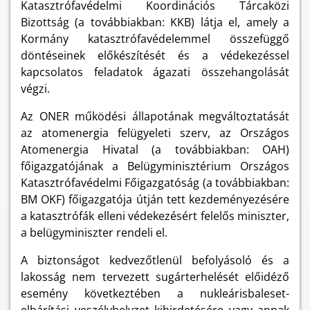
Katasztrófavédelmi Koordinációs Tárcaközi
Bizottság (a továbbiakban: KKB) látja el, amely a
Kormány katasztrófavédelemmel összefüggő
döntéseinek előkészítését és a védekezéssel
kapcsolatos feladatok ágazati összehangolását
végzi.
Az ONER működési állapotának megváltoztatását
az atomenergia felügyeleti szerv, az Országos
Atomenergia Hivatal (a továbbiakban: OAH)
főigazgatójának a Belügyminisztérium Országos
Katasztrófavédelmi Főigazgatóság (a továbbiakban:
BM OKF) főigazgatója útján tett kezdeményezésére
a katasztrófák elleni védekezésért felelős miniszter,
a belügyminiszter rendeli el.
A biztonságot kedvezőtlenül befolyásoló és a
lakosság nem tervezett sugárterhelését előidéző
esemény következtében a nukleárisbaleset-