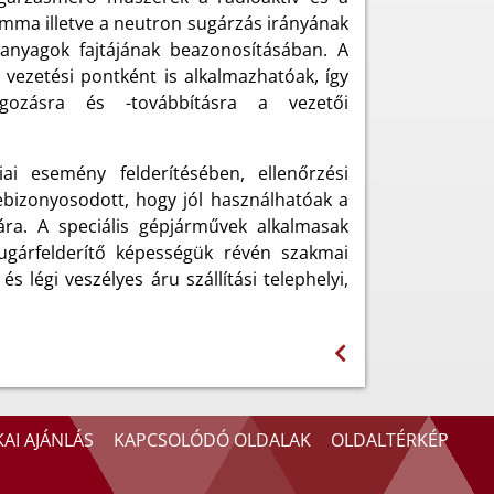
amma illetve a neutron sugárzás irányának
anyagok fajtájának beazonosításában. A
 vezetési pontként is alkalmazhatóak, így
olgozásra és -továbbításra a vezetői
i esemény felderítésében, ellenőrzési
bebizonyosodott, hogy jól használhatóak a
ára. A speciális gépjárművek alkalmasak
ugárfelderítő képességük révén szakmai
s légi veszélyes áru szállítási telephelyi,
AI AJÁNLÁS
KAPCSOLÓDÓ OLDALAK
OLDALTÉRKÉP