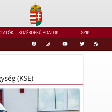
ZTATÓK
KÖZÉRDEKŰ ADATOK
GYIK
gység (KSE)