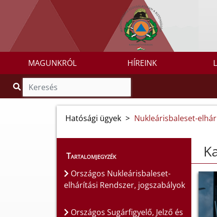
MAGUNKRÓL
HÍREINK
Hatósági ügyek
>
Nukleárisbaleset-elhár
Ka
Tartalomjegyzék
Országos Nukleárisbaleset-
elhárítási Rendszer, jogszabályok
Országos Sugárfigyelő, Jelző és