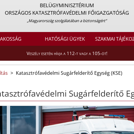
BELÜGYMINISZTÉRIUM
ORSZÁGOS KATASZTRÓFAVÉDELMI FŐIGAZGATÓSÁG
„Magyarország szolgálatában a biztonságért”
LAKOSSÁG
HATÓSÁGI ÜGYEK
SZAKMAI TÁJÉKO
Veszély esetén hívja a 112-t vagy a 105-öt!
ítás
>
Katasztrófavédelmi Sugárfelderítő Egység (KSE)
tasztrófavédelmi Sugárfelderítő E