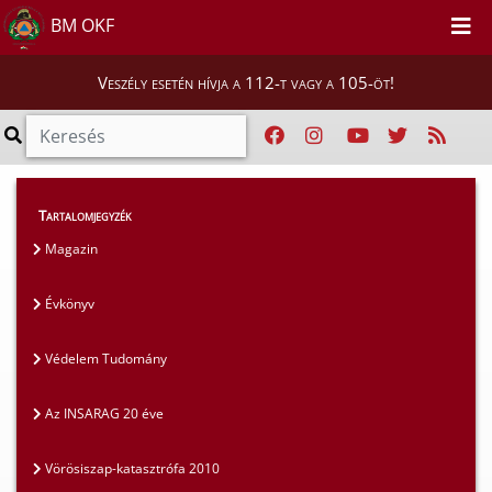
BM OKF
Veszély esetén hívja a 112-t vagy a 105-öt!
Magunkról
>
Kiadványaink
>
Évkönyv
Tartalomjegyzék
Magazin
Évkönyv
Védelem Tudomány
Az INSARAG 20 éve
Vörösiszap-katasztrófa 2010