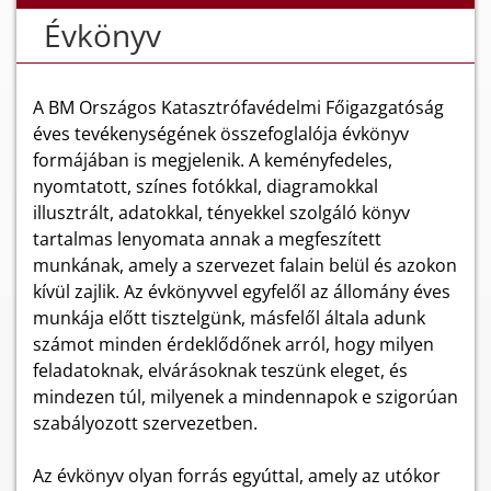
Évkönyv
A BM Országos Katasztrófavédelmi Főigazgatóság
éves tevékenységének összefoglalója évkönyv
formájában is megjelenik. A keményfedeles,
nyomtatott, színes fotókkal, diagramokkal
illusztrált, adatokkal, tényekkel szolgáló könyv
tartalmas lenyomata annak a megfeszített
munkának, amely a szervezet falain belül és azokon
kívül zajlik. Az évkönyvvel egyfelől az állomány éves
munkája előtt tisztelgünk, másfelől általa adunk
számot minden érdeklődőnek arról, hogy milyen
feladatoknak, elvárásoknak teszünk eleget, és
mindezen túl, milyenek a mindennapok e szigorúan
szabályozott szervezetben.
Az évkönyv olyan forrás egyúttal, amely az utókor