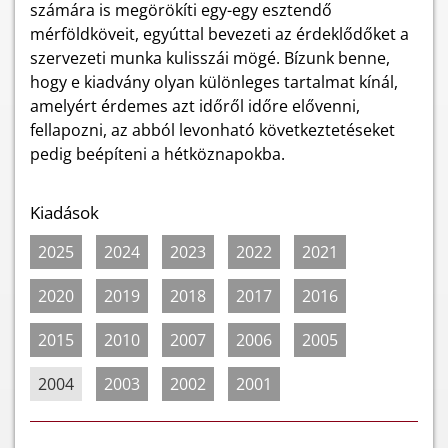
számára is megörökíti egy-egy esztendő
mérföldköveit, egyúttal bevezeti az érdeklődőket a
szervezeti munka kulisszái mögé. Bízunk benne,
hogy e kiadvány olyan különleges tartalmat kínál,
amelyért érdemes azt időről időre elővenni,
fellapozni, az abból levonható következtetéseket
pedig beépíteni a hétköznapokba.
Kiadások
2025
2024
2023
2022
2021
2020
2019
2018
2017
2016
2015
2010
2007
2006
2005
2004
2003
2002
2001