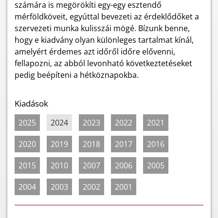
számára is megörökíti egy-egy esztendő
mérföldköveit, egyúttal bevezeti az érdeklődőket a
szervezeti munka kulisszái mögé. Bízunk benne,
hogy e kiadvány olyan különleges tartalmat kínál,
amelyért érdemes azt időről időre elővenni,
fellapozni, az abból levonható következtetéseket
pedig beépíteni a hétköznapokba.
Kiadások
2025
2024
2023
2022
2021
2020
2019
2018
2017
2016
2015
2010
2007
2006
2005
2004
2003
2002
2001