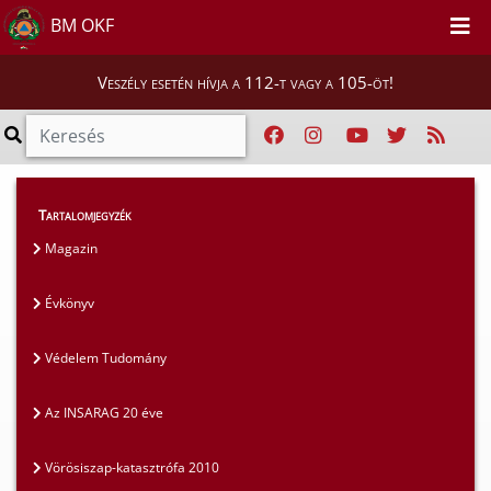
BM OKF
Veszély esetén hívja a 112-t vagy a 105-öt!
Magunkról
>
Kiadványaink
>
Évkönyv
Tartalomjegyzék
Magazin
Évkönyv
Védelem Tudomány
Az INSARAG 20 éve
Vörösiszap-katasztrófa 2010