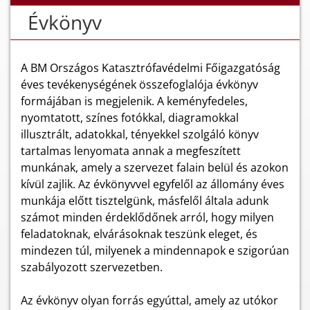
Évkönyv
A BM Országos Katasztrófavédelmi Főigazgatóság
éves tevékenységének összefoglalója évkönyv
formájában is megjelenik. A keményfedeles,
nyomtatott, színes fotókkal, diagramokkal
illusztrált, adatokkal, tényekkel szolgáló könyv
tartalmas lenyomata annak a megfeszített
munkának, amely a szervezet falain belül és azokon
kívül zajlik. Az évkönyvvel egyfelől az állomány éves
munkája előtt tisztelgünk, másfelől általa adunk
számot minden érdeklődőnek arról, hogy milyen
feladatoknak, elvárásoknak teszünk eleget, és
mindezen túl, milyenek a mindennapok e szigorúan
szabályozott szervezetben.
Az évkönyv olyan forrás egyúttal, amely az utókor